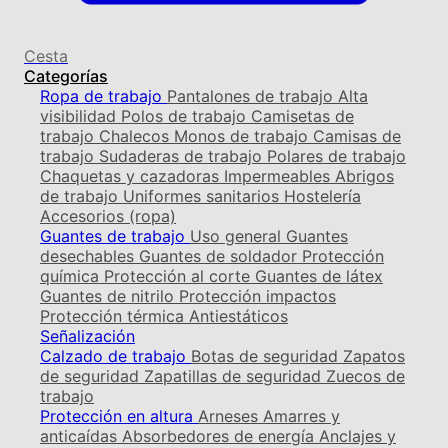
Cesta
Categorías
Ropa de trabajo
Pantalones de trabajo
Alta
visibilidad
Polos de trabajo
Camisetas de
trabajo
Chalecos
Monos de trabajo
Camisas de
trabajo
Sudaderas de trabajo
Polares de trabajo
Chaquetas y cazadoras
Impermeables
Abrigos
de trabajo
Uniformes sanitarios
Hostelería
Accesorios (ropa)
Guantes de trabajo
Uso general
Guantes
desechables
Guantes de soldador
Protección
química
Protección al corte
Guantes de látex
Guantes de nitrilo
Protección impactos
Protección térmica
Antiestáticos
Señalización
Calzado de trabajo
Botas de seguridad
Zapatos
de seguridad
Zapatillas de seguridad
Zuecos de
trabajo
Protección en altura
Arneses
Amarres y
anticaídas
Absorbedores de energía
Anclajes y