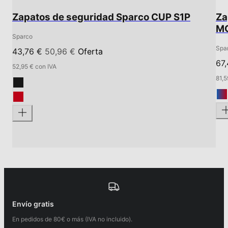
Zapatos de seguridad Sparco CUP S1P
Za
MO
Sparco
Spa
43,76 €
50,96 €
Oferta
67
52,95 € con IVA
81,5
Envío gratis
En pedidos de 80€ o más (IVA no incluido).