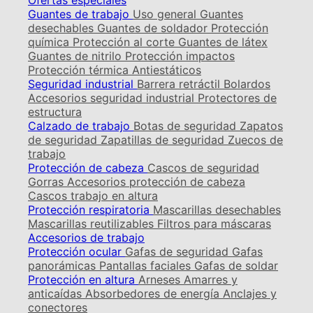
Ofertas especiales
Guantes de trabajo
Uso general
Guantes
desechables
Guantes de soldador
Protección
química
Protección al corte
Guantes de látex
Guantes de nitrilo
Protección impactos
Protección térmica
Antiestáticos
Seguridad industrial
Barrera retráctil
Bolardos
Accesorios seguridad industrial
Protectores de
estructura
Calzado de trabajo
Botas de seguridad
Zapatos
de seguridad
Zapatillas de seguridad
Zuecos de
trabajo
Protección de cabeza
Cascos de seguridad
Gorras
Accesorios protección de cabeza
Cascos trabajo en altura
Protección respiratoria
Mascarillas desechables
Mascarillas reutilizables
Filtros para máscaras
Accesorios de trabajo
Protección ocular
Gafas de seguridad
Gafas
panorámicas
Pantallas faciales
Gafas de soldar
Protección en altura
Arneses
Amarres y
anticaídas
Absorbedores de energía
Anclajes y
conectores