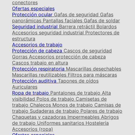
conectores
Ofertas especiales
Protección ocular
Gafas de seguridad
Gafas
panorámicas
Pantallas faciales
Gafas de soldar
Seguridad industrial
Barrera retráctil
Bolardos
Accesorios seguridad industrial
Protectores de
estructura
Accesorios de trabajo
Protección de cabeza
Cascos de seguridad
Gorras
Accesorios protección de cabeza
Cascos trabajo en altura
Protección respiratoria
Mascarillas desechables
Mascarillas reutilizables
Filtros para máscaras
Protección auditiva
Tapones de oídos
Auriculares
Ropa de trabajo
Pantalones de trabajo
Alta
visibilidad
Polos de trabajo
Camisetas de
trabajo
Chalecos
Monos de trabajo
Camisas de
trabajo
Sudaderas de trabajo
Polares de trabajo
Chaquetas y cazadoras
Impermeables
Abrigos
de trabajo
Uniformes sanitarios
Hostelería
Accesorios (ropa)