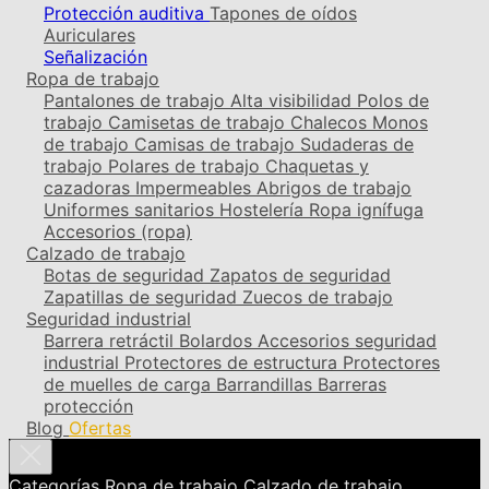
Protección auditiva
Tapones de oídos
Auriculares
Señalización
Ropa de trabajo
Pantalones de trabajo
Alta visibilidad
Polos de
trabajo
Camisetas de trabajo
Chalecos
Monos
de trabajo
Camisas de trabajo
Sudaderas de
trabajo
Polares de trabajo
Chaquetas y
cazadoras
Impermeables
Abrigos de trabajo
Uniformes sanitarios
Hostelería
Ropa ignífuga
Accesorios (ropa)
Calzado de trabajo
Botas de seguridad
Zapatos de seguridad
Zapatillas de seguridad
Zuecos de trabajo
Seguridad industrial
Barrera retráctil
Bolardos
Accesorios seguridad
industrial
Protectores de estructura
Protectores
de muelles de carga
Barrandillas
Barreras
protección
Blog
Ofertas
Categorías
Ropa de trabajo
Calzado de trabajo