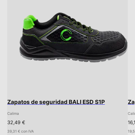
Zapatos de seguridad BALI ESD S1P
Za
Calima
Cal
32,49 €
16
39,31 € con IVA
19,5