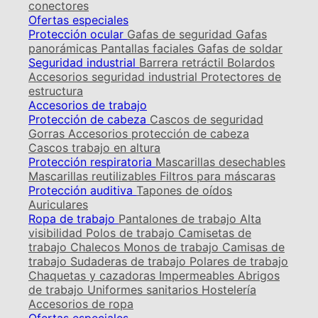
conectores
Ofertas especiales
Protección ocular
Gafas de seguridad
Gafas
panorámicas
Pantallas faciales
Gafas de soldar
Seguridad industrial
Barrera retráctil
Bolardos
Accesorios seguridad industrial
Protectores de
estructura
Accesorios de trabajo
Protección de cabeza
Cascos de seguridad
Gorras
Accesorios protección de cabeza
Cascos trabajo en altura
Protección respiratoria
Mascarillas desechables
Mascarillas reutilizables
Filtros para máscaras
Protección auditiva
Tapones de oídos
Auriculares
Ropa de trabajo
Pantalones de trabajo
Alta
visibilidad
Polos de trabajo
Camisetas de
trabajo
Chalecos
Monos de trabajo
Camisas de
trabajo
Sudaderas de trabajo
Polares de trabajo
Chaquetas y cazadoras
Impermeables
Abrigos
de trabajo
Uniformes sanitarios
Hostelería
Accesorios de ropa