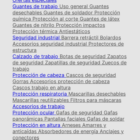
Ofertas especiales
Guantes de trabajo
Uso general
Guantes
desechables
Guantes de soldador
Protección
química
Protección al corte
Guantes de látex
Guantes de nitrilo
Protección impactos
Protección térmica
Antiestáticos
Seguridad industrial
Barrera retráctil
Bolardos
Accesorios seguridad industrial
Protectores de
estructura
Calzado de trabajo
Botas de seguridad
Zapatos
de seguridad
Zapatillas de seguridad
Zuecos de
trabajo
Protección de cabeza
Cascos de seguridad
Gorras
Accesorios protección de cabeza
Cascos trabajo en altura
Protección respiratoria
Mascarillas desechables
Mascarillas reutilizables
Filtros para máscaras
Accesorios de trabajo
Protección ocular
Gafas de seguridad
Gafas
panorámicas
Pantallas faciales
Gafas de soldar
Protección en altura
Arneses
Amarres y
anticaídas
Absorbedores de energía
Anclajes y
conectores