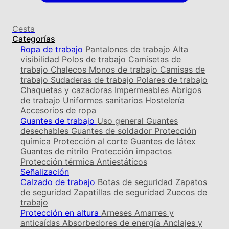
Cesta
Categorías
Ropa de trabajo
Pantalones de trabajo
Alta
visibilidad
Polos de trabajo
Camisetas de
trabajo
Chalecos
Monos de trabajo
Camisas de
trabajo
Sudaderas de trabajo
Polares de trabajo
Chaquetas y cazadoras
Impermeables
Abrigos
de trabajo
Uniformes sanitarios
Hostelería
Accesorios de ropa
Guantes de trabajo
Uso general
Guantes
desechables
Guantes de soldador
Protección
química
Protección al corte
Guantes de látex
Guantes de nitrilo
Protección impactos
Protección térmica
Antiestáticos
Señalización
Calzado de trabajo
Botas de seguridad
Zapatos
de seguridad
Zapatillas de seguridad
Zuecos de
trabajo
Protección en altura
Arneses
Amarres y
anticaídas
Absorbedores de energía
Anclajes y