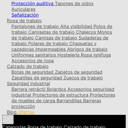
Protección auditiva
Tapones de oídos
Auriculares
Señalización
Ropa de trabajo
Pantalones de trabajo
Alta visibilidad
Polos de
trabajo
Camisetas de trabajo
Chalecos
Monos
de trabajo
Camisas de trabajo
Sudaderas de
trabajo
Polares de trabajo
Chaquetas y
cazadoras
Impermeables
Abrigos de trabajo
Uniformes sanitarios
Hostelería
Ropa ignífuga
Accesorios de ropa
Calzado de trabajo
Botas de seguridad
Zapatos de seguridad
Zapatillas de seguridad
Zuecos de trabajo
Seguridad industrial
Barrera retráctil
Bolardos
Accesorios seguridad
industrial
Protectores de estructura
Protectores
de muelles de carga
Barrandillas
Barreras
protección
Blog
Ofertas
Categorías
Ropa de trabajo
Calzado de trabajo