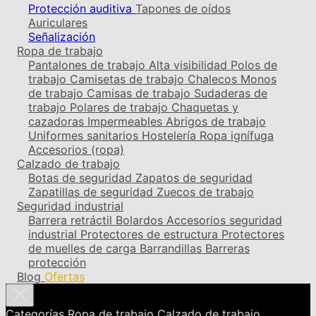
Protección auditiva
Tapones de oídos
Auriculares
Señalización
Ropa de trabajo
Pantalones de trabajo
Alta visibilidad
Polos de
trabajo
Camisetas de trabajo
Chalecos
Monos
de trabajo
Camisas de trabajo
Sudaderas de
trabajo
Polares de trabajo
Chaquetas y
cazadoras
Impermeables
Abrigos de trabajo
Uniformes sanitarios
Hostelería
Ropa ignífuga
Accesorios (ropa)
Calzado de trabajo
Botas de seguridad
Zapatos de seguridad
Zapatillas de seguridad
Zuecos de trabajo
Seguridad industrial
Barrera retráctil
Bolardos
Accesorios seguridad
industrial
Protectores de estructura
Protectores
de muelles de carga
Barrandillas
Barreras
protección
Blog
Ofertas
Categorías
Ropa de trabajo
Calzado de trabajo