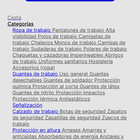
Cesta
Categorías
Ropa de trabajo
Pantalones de trabajo
Alta
visibilidad
Polos de trabajo
Camisetas de
trabajo
Chalecos
Monos de trabajo
Camisas de
trabajo
Sudaderas de trabajo
Polares de trabajo
Chaquetas y cazadoras
Impermeables
Abrigos
de trabajo
Uniformes sanitarios
Hostelería
Accesorios (ropa)
Guantes de trabajo
Uso general
Guantes
desechables
Guantes de soldador
Protección
química
Protección al corte
Guantes de látex
Guantes de nitrilo
Protección impactos
Protección térmica
Antiestáticos
Señalización
Calzado de trabajo
Botas de seguridad
Zapatos
de seguridad
Zapatillas de seguridad
Zuecos de
trabajo
Protección en altura
Arneses
Amarres y
anticaídas
Absorbedores de energía
Anclajes y