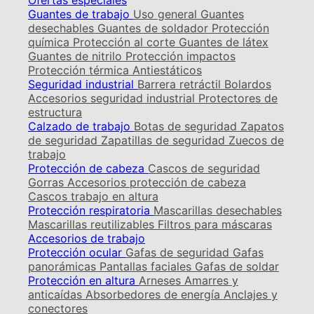
Ofertas especiales
Guantes de trabajo
Uso general
Guantes
desechables
Guantes de soldador
Protección
química
Protección al corte
Guantes de látex
Guantes de nitrilo
Protección impactos
Protección térmica
Antiestáticos
Seguridad industrial
Barrera retráctil
Bolardos
Accesorios seguridad industrial
Protectores de
estructura
Calzado de trabajo
Botas de seguridad
Zapatos
de seguridad
Zapatillas de seguridad
Zuecos de
trabajo
Protección de cabeza
Cascos de seguridad
Gorras
Accesorios protección de cabeza
Cascos trabajo en altura
Protección respiratoria
Mascarillas desechables
Mascarillas reutilizables
Filtros para máscaras
Accesorios de trabajo
Protección ocular
Gafas de seguridad
Gafas
panorámicas
Pantallas faciales
Gafas de soldar
Protección en altura
Arneses
Amarres y
anticaídas
Absorbedores de energía
Anclajes y
conectores