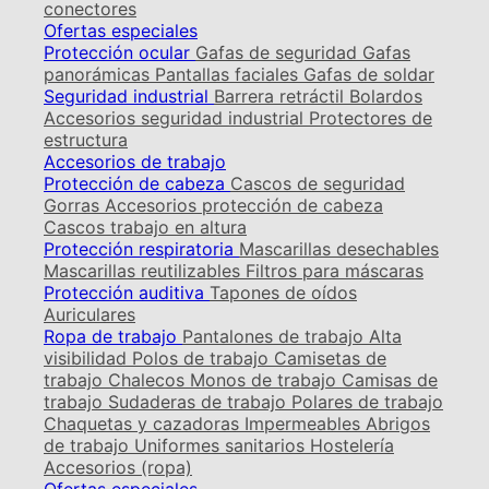
conectores
Ofertas especiales
Protección ocular
Gafas de seguridad
Gafas
panorámicas
Pantallas faciales
Gafas de soldar
Seguridad industrial
Barrera retráctil
Bolardos
Accesorios seguridad industrial
Protectores de
estructura
Accesorios de trabajo
Protección de cabeza
Cascos de seguridad
Gorras
Accesorios protección de cabeza
Cascos trabajo en altura
Protección respiratoria
Mascarillas desechables
Mascarillas reutilizables
Filtros para máscaras
Protección auditiva
Tapones de oídos
Auriculares
Ropa de trabajo
Pantalones de trabajo
Alta
visibilidad
Polos de trabajo
Camisetas de
trabajo
Chalecos
Monos de trabajo
Camisas de
trabajo
Sudaderas de trabajo
Polares de trabajo
Chaquetas y cazadoras
Impermeables
Abrigos
de trabajo
Uniformes sanitarios
Hostelería
Accesorios (ropa)