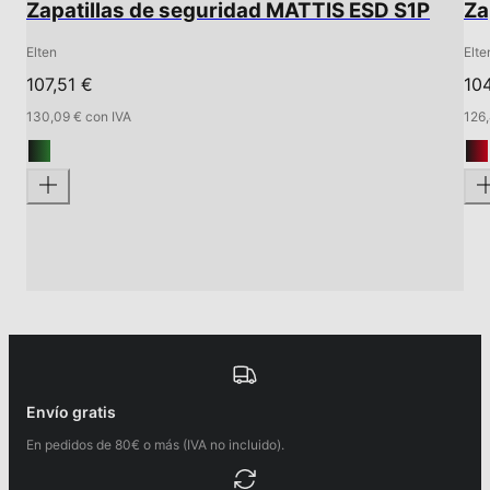
Zapatillas de seguridad MATTIS ESD S1P
Za
Elten
Elte
107,51 €
10
130,09 € con IVA
126,
Envío gratis
En pedidos de 80€ o más (IVA no incluido).