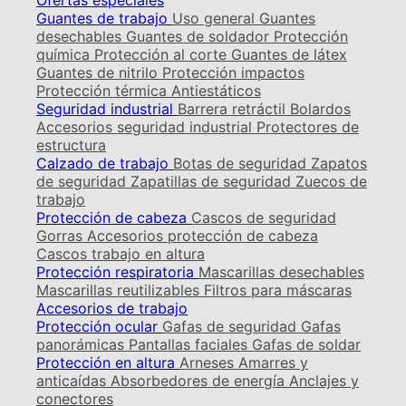
Ofertas especiales
Guantes de trabajo
Uso general
Guantes
desechables
Guantes de soldador
Protección
química
Protección al corte
Guantes de látex
Guantes de nitrilo
Protección impactos
Protección térmica
Antiestáticos
Seguridad industrial
Barrera retráctil
Bolardos
Accesorios seguridad industrial
Protectores de
estructura
Calzado de trabajo
Botas de seguridad
Zapatos
de seguridad
Zapatillas de seguridad
Zuecos de
trabajo
Protección de cabeza
Cascos de seguridad
Gorras
Accesorios protección de cabeza
Cascos trabajo en altura
Protección respiratoria
Mascarillas desechables
Mascarillas reutilizables
Filtros para máscaras
Accesorios de trabajo
Protección ocular
Gafas de seguridad
Gafas
panorámicas
Pantallas faciales
Gafas de soldar
Protección en altura
Arneses
Amarres y
anticaídas
Absorbedores de energía
Anclajes y
conectores