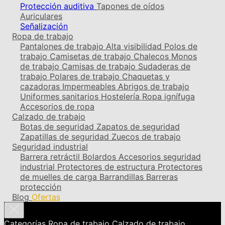
Protección auditiva
Tapones de oídos
Auriculares
Señalización
Ropa de trabajo
Pantalones de trabajo
Alta visibilidad
Polos de
trabajo
Camisetas de trabajo
Chalecos
Monos
de trabajo
Camisas de trabajo
Sudaderas de
trabajo
Polares de trabajo
Chaquetas y
cazadoras
Impermeables
Abrigos de trabajo
Uniformes sanitarios
Hostelería
Ropa ignífuga
Accesorios de ropa
Calzado de trabajo
Botas de seguridad
Zapatos de seguridad
Zapatillas de seguridad
Zuecos de trabajo
Seguridad industrial
Barrera retráctil
Bolardos
Accesorios seguridad
industrial
Protectores de estructura
Protectores
de muelles de carga
Barrandillas
Barreras
protección
Blog
Ofertas
Categorías
Ropa de trabajo
Calzado de trabajo