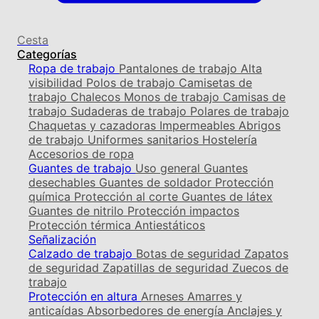
Cesta
Categorías
Ropa de trabajo
Pantalones de trabajo
Alta
visibilidad
Polos de trabajo
Camisetas de
trabajo
Chalecos
Monos de trabajo
Camisas de
trabajo
Sudaderas de trabajo
Polares de trabajo
Chaquetas y cazadoras
Impermeables
Abrigos
de trabajo
Uniformes sanitarios
Hostelería
Accesorios de ropa
Guantes de trabajo
Uso general
Guantes
desechables
Guantes de soldador
Protección
química
Protección al corte
Guantes de látex
Guantes de nitrilo
Protección impactos
Protección térmica
Antiestáticos
Señalización
Calzado de trabajo
Botas de seguridad
Zapatos
de seguridad
Zapatillas de seguridad
Zuecos de
trabajo
Protección en altura
Arneses
Amarres y
anticaídas
Absorbedores de energía
Anclajes y