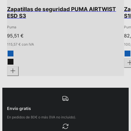
Zapatillas de seguridad PUMA AIRTWIST
Za
ESD S3
S1
Puma
Pum
95,51 €
82
115,57 € con IVA
100,
Envío gratis
En pedidos de 80€ o más (IVA no incluido).