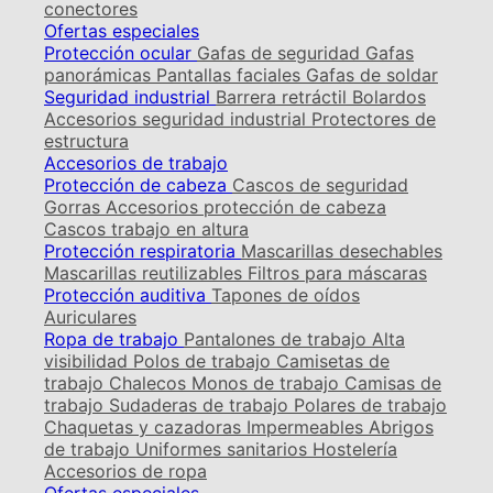
conectores
Ofertas especiales
Protección ocular
Gafas de seguridad
Gafas
panorámicas
Pantallas faciales
Gafas de soldar
Seguridad industrial
Barrera retráctil
Bolardos
Accesorios seguridad industrial
Protectores de
estructura
Accesorios de trabajo
Protección de cabeza
Cascos de seguridad
Gorras
Accesorios protección de cabeza
Cascos trabajo en altura
Protección respiratoria
Mascarillas desechables
Mascarillas reutilizables
Filtros para máscaras
Protección auditiva
Tapones de oídos
Auriculares
Ropa de trabajo
Pantalones de trabajo
Alta
visibilidad
Polos de trabajo
Camisetas de
trabajo
Chalecos
Monos de trabajo
Camisas de
trabajo
Sudaderas de trabajo
Polares de trabajo
Chaquetas y cazadoras
Impermeables
Abrigos
de trabajo
Uniformes sanitarios
Hostelería
Accesorios de ropa