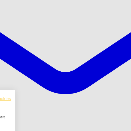
ookies
para