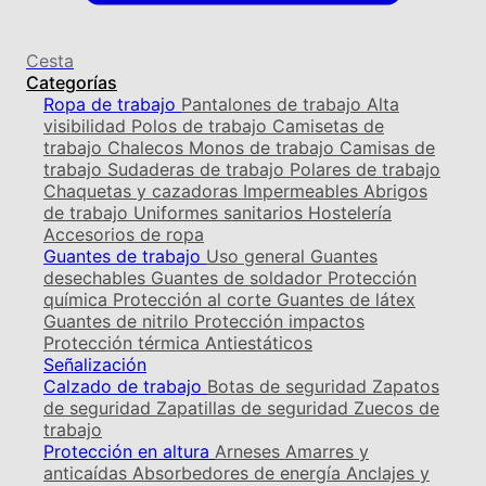
Cesta
Categorías
Ropa de trabajo
Pantalones de trabajo
Alta
visibilidad
Polos de trabajo
Camisetas de
trabajo
Chalecos
Monos de trabajo
Camisas de
trabajo
Sudaderas de trabajo
Polares de trabajo
Chaquetas y cazadoras
Impermeables
Abrigos
de trabajo
Uniformes sanitarios
Hostelería
Accesorios de ropa
Guantes de trabajo
Uso general
Guantes
desechables
Guantes de soldador
Protección
química
Protección al corte
Guantes de látex
Guantes de nitrilo
Protección impactos
Protección térmica
Antiestáticos
Señalización
Calzado de trabajo
Botas de seguridad
Zapatos
de seguridad
Zapatillas de seguridad
Zuecos de
trabajo
Protección en altura
Arneses
Amarres y
anticaídas
Absorbedores de energía
Anclajes y