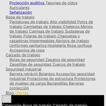
Protección auditiva
Tapones de oídos
Auriculares
Señalización
Ropa de trabajo
Pantalones de trabajo
Alta visibilidad
Polos de
trabajo
Camisetas de trabajo
Chalecos
Monos
de trabajo
Camisas de trabajo
Sudaderas de
trabajo
Polares de trabajo
Chaquetas y
cazadoras
Impermeables
Abrigos de trabajo
Uniformes sanitarios
Hostelería
Ropa ignífuga
Accesorios de ropa
Calzado de trabajo
Botas de seguridad
Zapatos de seguridad
Zapatillas de seguridad
Zuecos de trabajo
Seguridad industrial
Barrera retráctil
Bolardos
Accesorios seguridad
industrial
Protectores de estructura
Protectores
de muelles de carga
Barrandillas
Barreras
protección
Blog
Ofertas
Categorías
Ropa de trabajo
Calzado de trabajo