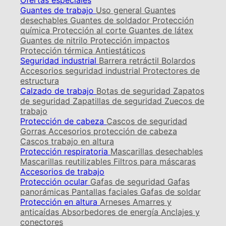
Ofertas especiales
Guantes de trabajo
Uso general
Guantes
desechables
Guantes de soldador
Protección
química
Protección al corte
Guantes de látex
Guantes de nitrilo
Protección impactos
Protección térmica
Antiestáticos
Seguridad industrial
Barrera retráctil
Bolardos
Accesorios seguridad industrial
Protectores de
estructura
Calzado de trabajo
Botas de seguridad
Zapatos
de seguridad
Zapatillas de seguridad
Zuecos de
trabajo
Protección de cabeza
Cascos de seguridad
Gorras
Accesorios protección de cabeza
Cascos trabajo en altura
Protección respiratoria
Mascarillas desechables
Mascarillas reutilizables
Filtros para máscaras
Accesorios de trabajo
Protección ocular
Gafas de seguridad
Gafas
panorámicas
Pantallas faciales
Gafas de soldar
Protección en altura
Arneses
Amarres y
anticaídas
Absorbedores de energía
Anclajes y
conectores