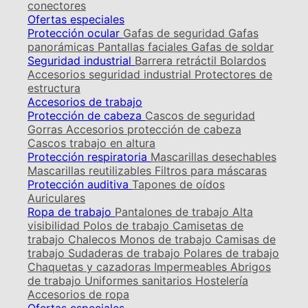
conectores
Ofertas especiales
Protección ocular
Gafas de seguridad
Gafas
panorámicas
Pantallas faciales
Gafas de soldar
Seguridad industrial
Barrera retráctil
Bolardos
Accesorios seguridad industrial
Protectores de
estructura
Accesorios de trabajo
Protección de cabeza
Cascos de seguridad
Gorras
Accesorios protección de cabeza
Cascos trabajo en altura
Protección respiratoria
Mascarillas desechables
Mascarillas reutilizables
Filtros para máscaras
Protección auditiva
Tapones de oídos
Auriculares
Ropa de trabajo
Pantalones de trabajo
Alta
visibilidad
Polos de trabajo
Camisetas de
trabajo
Chalecos
Monos de trabajo
Camisas de
trabajo
Sudaderas de trabajo
Polares de trabajo
Chaquetas y cazadoras
Impermeables
Abrigos
de trabajo
Uniformes sanitarios
Hostelería
Accesorios de ropa