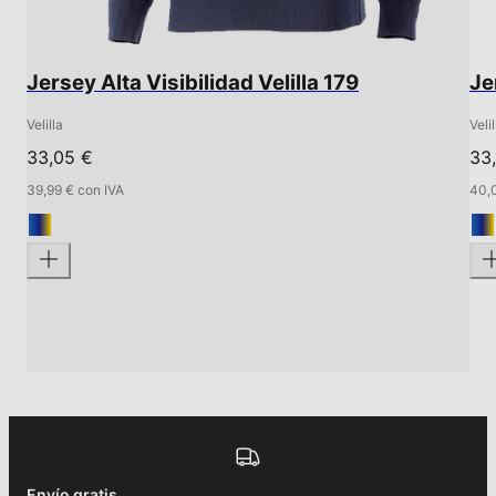
Jersey Alta Visibilidad Velilla 179
Je
Velilla
Velil
33,05 €
33,
39,99 € con IVA
40,0
Envío gratis