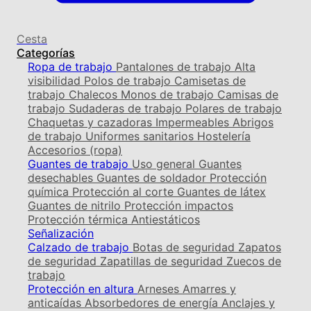
Cesta
Categorías
Ropa de trabajo
Pantalones de trabajo
Alta
visibilidad
Polos de trabajo
Camisetas de
trabajo
Chalecos
Monos de trabajo
Camisas de
trabajo
Sudaderas de trabajo
Polares de trabajo
Chaquetas y cazadoras
Impermeables
Abrigos
de trabajo
Uniformes sanitarios
Hostelería
Accesorios (ropa)
Guantes de trabajo
Uso general
Guantes
desechables
Guantes de soldador
Protección
química
Protección al corte
Guantes de látex
Guantes de nitrilo
Protección impactos
Protección térmica
Antiestáticos
Señalización
Calzado de trabajo
Botas de seguridad
Zapatos
de seguridad
Zapatillas de seguridad
Zuecos de
trabajo
Protección en altura
Arneses
Amarres y
anticaídas
Absorbedores de energía
Anclajes y