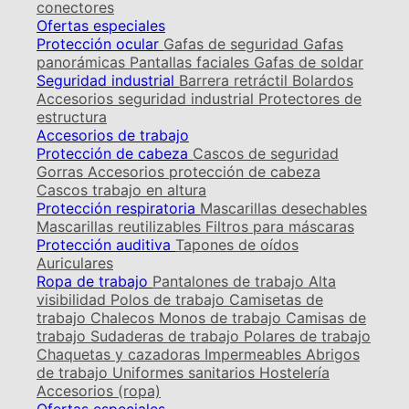
conectores
Ofertas especiales
Protección ocular
Gafas de seguridad
Gafas
panorámicas
Pantallas faciales
Gafas de soldar
Seguridad industrial
Barrera retráctil
Bolardos
Accesorios seguridad industrial
Protectores de
estructura
Accesorios de trabajo
Protección de cabeza
Cascos de seguridad
Gorras
Accesorios protección de cabeza
Cascos trabajo en altura
Protección respiratoria
Mascarillas desechables
Mascarillas reutilizables
Filtros para máscaras
Protección auditiva
Tapones de oídos
Auriculares
Ropa de trabajo
Pantalones de trabajo
Alta
visibilidad
Polos de trabajo
Camisetas de
trabajo
Chalecos
Monos de trabajo
Camisas de
trabajo
Sudaderas de trabajo
Polares de trabajo
Chaquetas y cazadoras
Impermeables
Abrigos
de trabajo
Uniformes sanitarios
Hostelería
Accesorios (ropa)