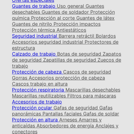
Ofertas especiales
Guantes de trabajo
Uso general
Guantes
desechables
Guantes de soldador
Protección
química
Protección al corte
Guantes de látex
Guantes de nitrilo
Protección impactos
Protección térmica
Antiestáticos
Seguridad industrial
Barrera retráctil
Bolardos
Accesorios seguridad industrial
Protectores de
estructura
Calzado de trabajo
Botas de seguridad
Zapatos
de seguridad
Zapatillas de seguridad
Zuecos de
trabajo
Protección de cabeza
Cascos de seguridad
Gorras
Accesorios protección de cabeza
Cascos trabajo en altura
Protección respiratoria
Mascarillas desechables
Mascarillas reutilizables
Filtros para máscaras
Accesorios de trabajo
Protección ocular
Gafas de seguridad
Gafas
panorámicas
Pantallas faciales
Gafas de soldar
Protección en altura
Arneses
Amarres y
anticaídas
Absorbedores de energía
Anclajes y
conectores