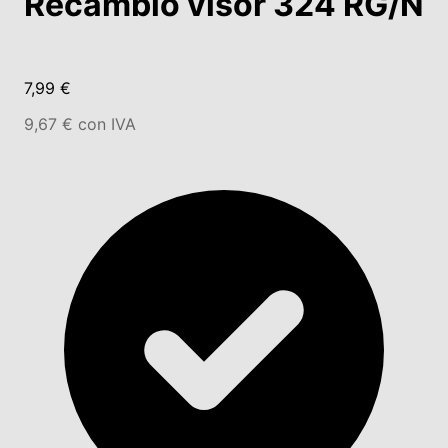
Recambio visor 324 RG/N
7,99 €
9,67 € con IVA