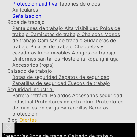
Protección auditiva
Tapones de oídos
Auriculares
Señalización
Ropa de trabajo
Pantalones de trabajo
Alta visibilidad
Polos de
trabajo
Camisetas de trabajo
Chalecos
Monos
de trabajo
Camisas de trabajo
Sudaderas de
trabajo
Polares de trabajo
Chaquetas y
cazadoras
Impermeables
Abrigos de trabajo
Uniformes sanitarios
Hostelería
Ropa ignífuga
Accesorios (ropa)
Calzado de trabajo
Botas de seguridad
Zapatos de seguridad
Zapatillas de seguridad
Zuecos de trabajo
Seguridad industrial
Barrera retráctil
Bolardos
Accesorios seguridad
industrial
Protectores de estructura
Protectores
de muelles de carga
Barrandillas
Barreras
protección
Blog
Ofertas
Categorías
Ropa de trabajo
Calzado de trabajo