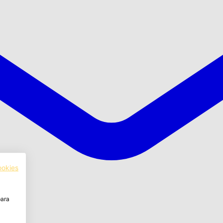
ookies
para