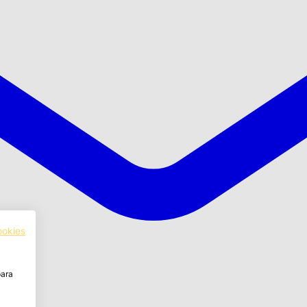
ookies
para