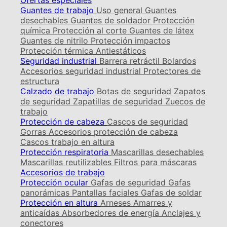
Ofertas especiales
Guantes de trabajo
Uso general
Guantes
desechables
Guantes de soldador
Protección
química
Protección al corte
Guantes de látex
Guantes de nitrilo
Protección impactos
Protección térmica
Antiestáticos
Seguridad industrial
Barrera retráctil
Bolardos
Accesorios seguridad industrial
Protectores de
estructura
Calzado de trabajo
Botas de seguridad
Zapatos
de seguridad
Zapatillas de seguridad
Zuecos de
trabajo
Protección de cabeza
Cascos de seguridad
Gorras
Accesorios protección de cabeza
Cascos trabajo en altura
Protección respiratoria
Mascarillas desechables
Mascarillas reutilizables
Filtros para máscaras
Accesorios de trabajo
Protección ocular
Gafas de seguridad
Gafas
panorámicas
Pantallas faciales
Gafas de soldar
Protección en altura
Arneses
Amarres y
anticaídas
Absorbedores de energía
Anclajes y
conectores