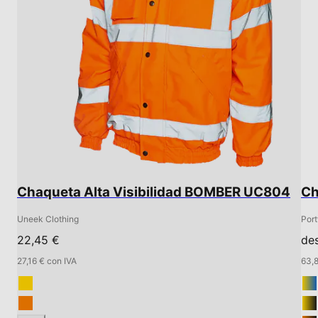
Chaqueta Alta Visibilidad BOMBER UC804
Ch
Uneek Clothing
Por
22,45 €
de
27,16 € con IVA
63,8