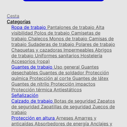
Cesta
Categorías
Ropa de trabajo
Pantalones de trabajo
Alta
visibilidad
Polos de trabajo
Camisetas de
trabajo
Chalecos
Monos de trabajo
Camisas de
trabajo
Sudaderas de trabajo
Polares de trabajo
Chaquetas y cazadoras
Impermeables
Abrigos
de trabajo
Uniformes sanitarios
Hostelería
Accesorios (ropa)
Guantes de trabajo
Uso general
Guantes
desechables
Guantes de soldador
Protección
química
Protección al corte
Guantes de látex
Guantes de nitrilo
Protección impactos
Protección térmica
Antiestáticos
Señalización
Calzado de trabajo
Botas de seguridad
Zapatos
de seguridad
Zapatillas de seguridad
Zuecos de
trabajo
Protección en altura
Arneses
Amarres y
anticaídas
Absorbedores de energía
Anclajes y