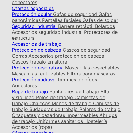
conectores
Ofertas especiales
Protección ocular
Gafas de seguridad
Gafas
panorámicas
Pantallas faciales
Gafas de soldar
Seguridad industrial
Barrera retráctil
Bolardos
Accesorios seguridad industrial
Protectores de
estructura
Accesorios de trabajo
Protección de cabeza
Cascos de seguridad
Gorras
Accesorios protección de cabeza
Cascos trabajo en altura
Protección respiratoria
Mascarillas desechables
Mascarillas reutilizables
Filtros para máscaras
Protección auditiva
Tapones de oídos
Auriculares
Ropa de trabajo
Pantalones de trabajo
Alta
visibilidad
Polos de trabajo
Camisetas de
trabajo
Chalecos
Monos de trabajo
Camisas de
trabajo
Sudaderas de trabajo
Polares de trabajo
Chaquetas y cazadoras
Impermeables
Abrigos
de trabajo
Uniformes sanitarios
Hostelería
Accesorios (ropa)