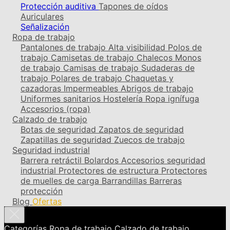
Protección auditiva
Tapones de oídos
Auriculares
Señalización
Ropa de trabajo
Pantalones de trabajo
Alta visibilidad
Polos de
trabajo
Camisetas de trabajo
Chalecos
Monos
de trabajo
Camisas de trabajo
Sudaderas de
trabajo
Polares de trabajo
Chaquetas y
cazadoras
Impermeables
Abrigos de trabajo
Uniformes sanitarios
Hostelería
Ropa ignífuga
Accesorios (ropa)
Calzado de trabajo
Botas de seguridad
Zapatos de seguridad
Zapatillas de seguridad
Zuecos de trabajo
Seguridad industrial
Barrera retráctil
Bolardos
Accesorios seguridad
industrial
Protectores de estructura
Protectores
de muelles de carga
Barrandillas
Barreras
protección
Blog
Ofertas
Categorías
Ropa de trabajo
Calzado de trabajo