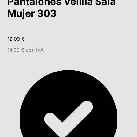
Pantalones Velilla Sala
Mujer 303
12,09 €
14,63 € con IVA