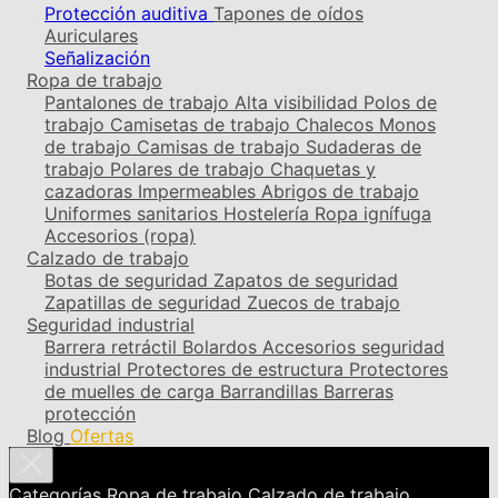
Protección auditiva
Tapones de oídos
Auriculares
Señalización
Ropa de trabajo
Pantalones de trabajo
Alta visibilidad
Polos de
trabajo
Camisetas de trabajo
Chalecos
Monos
de trabajo
Camisas de trabajo
Sudaderas de
trabajo
Polares de trabajo
Chaquetas y
cazadoras
Impermeables
Abrigos de trabajo
Uniformes sanitarios
Hostelería
Ropa ignífuga
Accesorios (ropa)
Calzado de trabajo
Botas de seguridad
Zapatos de seguridad
Zapatillas de seguridad
Zuecos de trabajo
Seguridad industrial
Barrera retráctil
Bolardos
Accesorios seguridad
industrial
Protectores de estructura
Protectores
de muelles de carga
Barrandillas
Barreras
protección
Blog
Ofertas
Categorías
Ropa de trabajo
Calzado de trabajo