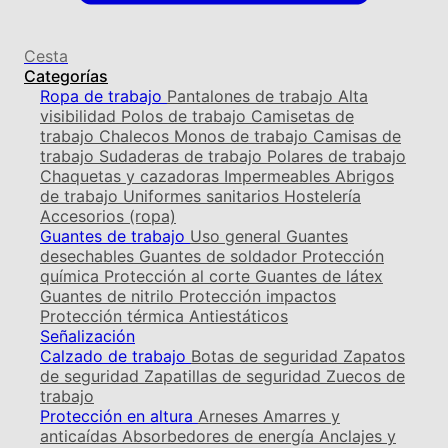
Cesta
Categorías
Ropa de trabajo
Pantalones de trabajo
Alta
visibilidad
Polos de trabajo
Camisetas de
trabajo
Chalecos
Monos de trabajo
Camisas de
trabajo
Sudaderas de trabajo
Polares de trabajo
Chaquetas y cazadoras
Impermeables
Abrigos
de trabajo
Uniformes sanitarios
Hostelería
Accesorios (ropa)
Guantes de trabajo
Uso general
Guantes
desechables
Guantes de soldador
Protección
química
Protección al corte
Guantes de látex
Guantes de nitrilo
Protección impactos
Protección térmica
Antiestáticos
Señalización
Calzado de trabajo
Botas de seguridad
Zapatos
de seguridad
Zapatillas de seguridad
Zuecos de
trabajo
Protección en altura
Arneses
Amarres y
anticaídas
Absorbedores de energía
Anclajes y