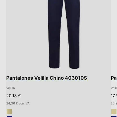
Pantalones Velilla Chino 403010S
Pa
Velilla
Velil
20,13 €
17,
24,36 € con IVA
20,9