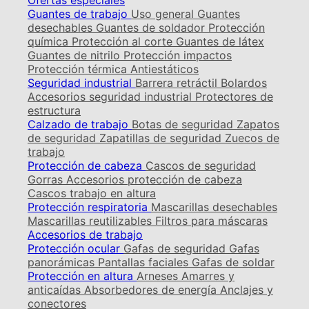
Ofertas especiales
Guantes de trabajo
Uso general
Guantes
desechables
Guantes de soldador
Protección
química
Protección al corte
Guantes de látex
Guantes de nitrilo
Protección impactos
Protección térmica
Antiestáticos
Seguridad industrial
Barrera retráctil
Bolardos
Accesorios seguridad industrial
Protectores de
estructura
Calzado de trabajo
Botas de seguridad
Zapatos
de seguridad
Zapatillas de seguridad
Zuecos de
trabajo
Protección de cabeza
Cascos de seguridad
Gorras
Accesorios protección de cabeza
Cascos trabajo en altura
Protección respiratoria
Mascarillas desechables
Mascarillas reutilizables
Filtros para máscaras
Accesorios de trabajo
Protección ocular
Gafas de seguridad
Gafas
panorámicas
Pantallas faciales
Gafas de soldar
Protección en altura
Arneses
Amarres y
anticaídas
Absorbedores de energía
Anclajes y
conectores