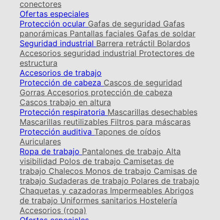
conectores
Ofertas especiales
Protección ocular
Gafas de seguridad
Gafas
panorámicas
Pantallas faciales
Gafas de soldar
Seguridad industrial
Barrera retráctil
Bolardos
Accesorios seguridad industrial
Protectores de
estructura
Accesorios de trabajo
Protección de cabeza
Cascos de seguridad
Gorras
Accesorios protección de cabeza
Cascos trabajo en altura
Protección respiratoria
Mascarillas desechables
Mascarillas reutilizables
Filtros para máscaras
Protección auditiva
Tapones de oídos
Auriculares
Ropa de trabajo
Pantalones de trabajo
Alta
visibilidad
Polos de trabajo
Camisetas de
trabajo
Chalecos
Monos de trabajo
Camisas de
trabajo
Sudaderas de trabajo
Polares de trabajo
Chaquetas y cazadoras
Impermeables
Abrigos
de trabajo
Uniformes sanitarios
Hostelería
Accesorios (ropa)