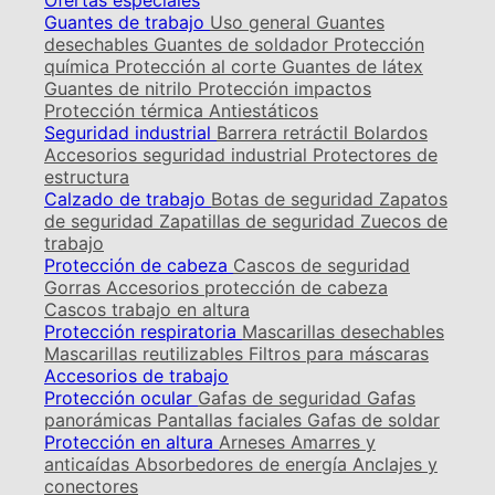
Ofertas especiales
Guantes de trabajo
Uso general
Guantes
desechables
Guantes de soldador
Protección
química
Protección al corte
Guantes de látex
Guantes de nitrilo
Protección impactos
Protección térmica
Antiestáticos
Seguridad industrial
Barrera retráctil
Bolardos
Accesorios seguridad industrial
Protectores de
estructura
Calzado de trabajo
Botas de seguridad
Zapatos
de seguridad
Zapatillas de seguridad
Zuecos de
trabajo
Protección de cabeza
Cascos de seguridad
Gorras
Accesorios protección de cabeza
Cascos trabajo en altura
Protección respiratoria
Mascarillas desechables
Mascarillas reutilizables
Filtros para máscaras
Accesorios de trabajo
Protección ocular
Gafas de seguridad
Gafas
panorámicas
Pantallas faciales
Gafas de soldar
Protección en altura
Arneses
Amarres y
anticaídas
Absorbedores de energía
Anclajes y
conectores