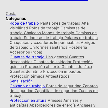
Cesta
Categorías
Ropa de trabajo
Pantalones de trabajo
Alta
visibilidad
Polos de trabajo
Camisetas de
trabajo
Chalecos
Monos de trabajo
Camisas de
trabajo
Sudaderas de trabajo
Polares de trabajo
Chaquetas y cazadoras
Impermeables
Abrigos
de trabajo
Uniformes sanitarios
Hostelería
Accesorios (ropa)
Guantes de trabajo
Uso general
Guantes
desechables
Guantes de soldador
Protección
química
Protección al corte
Guantes de látex
Guantes de nitrilo
Protección impactos
Protección térmica
Antiestáticos
Señalización
Calzado de trabajo
Botas de seguridad
Zapatos
de seguridad
Zapatillas de seguridad
Zuecos de
trabajo
Protección en altura
Arneses
Amarres y
anticaídas
Absorbedores de energía
Anclajes y