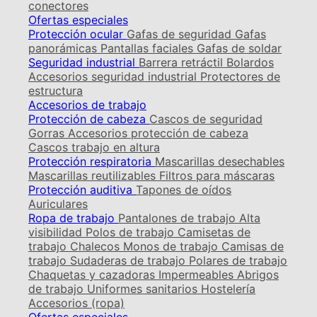
conectores
Ofertas especiales
Protección ocular
Gafas de seguridad
Gafas
panorámicas
Pantallas faciales
Gafas de soldar
Seguridad industrial
Barrera retráctil
Bolardos
Accesorios seguridad industrial
Protectores de
estructura
Accesorios de trabajo
Protección de cabeza
Cascos de seguridad
Gorras
Accesorios protección de cabeza
Cascos trabajo en altura
Protección respiratoria
Mascarillas desechables
Mascarillas reutilizables
Filtros para máscaras
Protección auditiva
Tapones de oídos
Auriculares
Ropa de trabajo
Pantalones de trabajo
Alta
visibilidad
Polos de trabajo
Camisetas de
trabajo
Chalecos
Monos de trabajo
Camisas de
trabajo
Sudaderas de trabajo
Polares de trabajo
Chaquetas y cazadoras
Impermeables
Abrigos
de trabajo
Uniformes sanitarios
Hostelería
Accesorios (ropa)