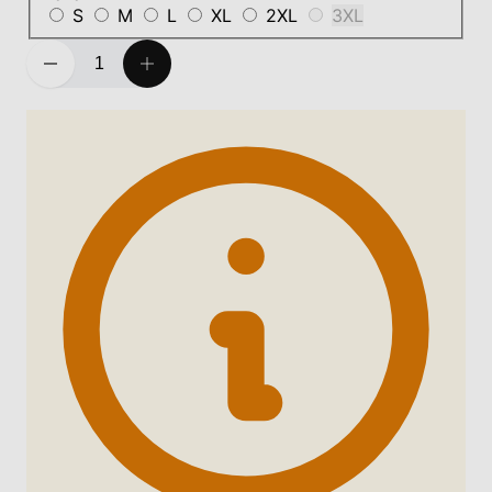
S
M
L
XL
2XL
3XL