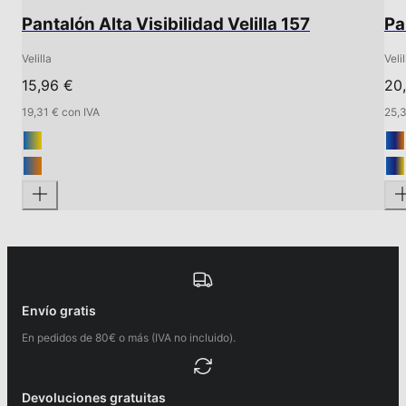
Pantalón Alta Visibilidad Velilla 157
Pa
Velilla
Velil
15,96 €
20
19,31 € con IVA
25,3
Envío gratis
En pedidos de 80€ o más (IVA no incluido).
Devoluciones gratuitas