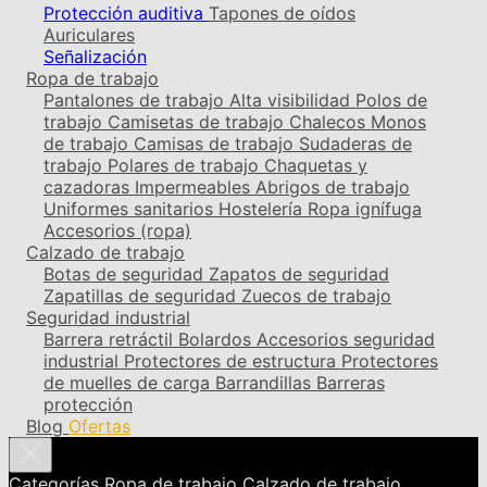
Protección auditiva
Tapones de oídos
Auriculares
Señalización
Ropa de trabajo
Pantalones de trabajo
Alta visibilidad
Polos de
trabajo
Camisetas de trabajo
Chalecos
Monos
de trabajo
Camisas de trabajo
Sudaderas de
trabajo
Polares de trabajo
Chaquetas y
cazadoras
Impermeables
Abrigos de trabajo
Uniformes sanitarios
Hostelería
Ropa ignífuga
Accesorios (ropa)
Calzado de trabajo
Botas de seguridad
Zapatos de seguridad
Zapatillas de seguridad
Zuecos de trabajo
Seguridad industrial
Barrera retráctil
Bolardos
Accesorios seguridad
industrial
Protectores de estructura
Protectores
de muelles de carga
Barrandillas
Barreras
protección
Blog
Ofertas
Categorías
Ropa de trabajo
Calzado de trabajo