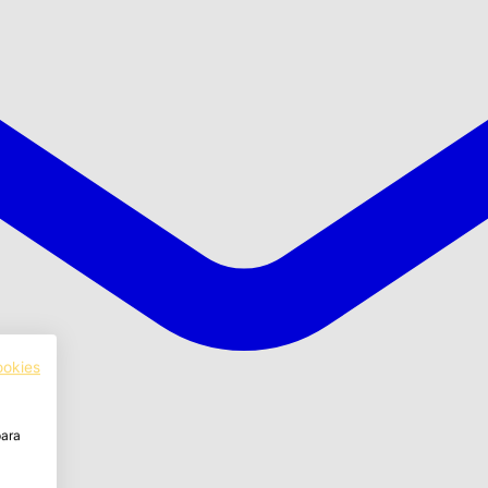
ookies
para