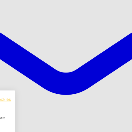
ookies
para