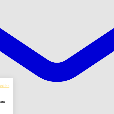
ookies
para