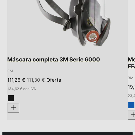
Máscara completa 3M Serie 6000
Me
FF
3M
3M
111,26 €
111,30 €
Oferta
19
134,62 € con IVA
23,4