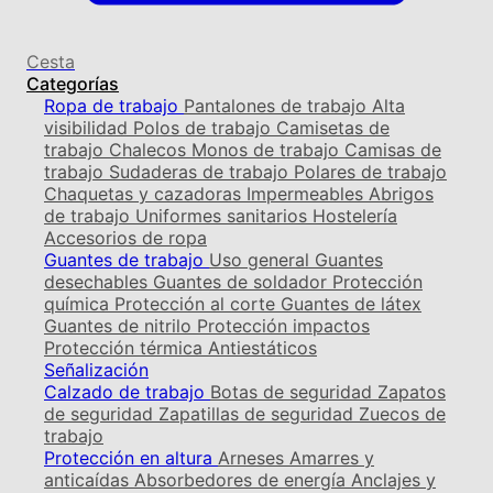
Cesta
Categorías
Ropa de trabajo
Pantalones de trabajo
Alta
visibilidad
Polos de trabajo
Camisetas de
trabajo
Chalecos
Monos de trabajo
Camisas de
trabajo
Sudaderas de trabajo
Polares de trabajo
Chaquetas y cazadoras
Impermeables
Abrigos
de trabajo
Uniformes sanitarios
Hostelería
Accesorios de ropa
Guantes de trabajo
Uso general
Guantes
desechables
Guantes de soldador
Protección
química
Protección al corte
Guantes de látex
Guantes de nitrilo
Protección impactos
Protección térmica
Antiestáticos
Señalización
Calzado de trabajo
Botas de seguridad
Zapatos
de seguridad
Zapatillas de seguridad
Zuecos de
trabajo
Protección en altura
Arneses
Amarres y
anticaídas
Absorbedores de energía
Anclajes y