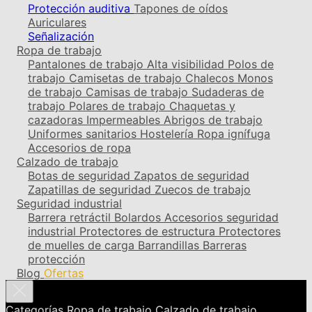
Protección auditiva
Tapones de oídos
Auriculares
Señalización
Ropa de trabajo
Pantalones de trabajo
Alta visibilidad
Polos de
trabajo
Camisetas de trabajo
Chalecos
Monos
de trabajo
Camisas de trabajo
Sudaderas de
trabajo
Polares de trabajo
Chaquetas y
cazadoras
Impermeables
Abrigos de trabajo
Uniformes sanitarios
Hostelería
Ropa ignífuga
Accesorios de ropa
Calzado de trabajo
Botas de seguridad
Zapatos de seguridad
Zapatillas de seguridad
Zuecos de trabajo
Seguridad industrial
Barrera retráctil
Bolardos
Accesorios seguridad
industrial
Protectores de estructura
Protectores
de muelles de carga
Barrandillas
Barreras
protección
Blog
Ofertas
Categorías
Ropa de trabajo
Calzado de trabajo