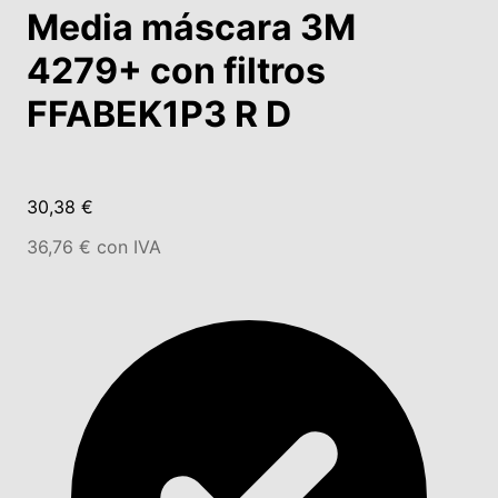
Media máscara 3M
4279+ con filtros
FFABEK1P3 R D
30,38 €
36,76 € con IVA