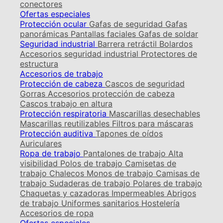
conectores
Ofertas especiales
Protección ocular
Gafas de seguridad
Gafas
panorámicas
Pantallas faciales
Gafas de soldar
Seguridad industrial
Barrera retráctil
Bolardos
Accesorios seguridad industrial
Protectores de
estructura
Accesorios de trabajo
Protección de cabeza
Cascos de seguridad
Gorras
Accesorios protección de cabeza
Cascos trabajo en altura
Protección respiratoria
Mascarillas desechables
Mascarillas reutilizables
Filtros para máscaras
Protección auditiva
Tapones de oídos
Auriculares
Ropa de trabajo
Pantalones de trabajo
Alta
visibilidad
Polos de trabajo
Camisetas de
trabajo
Chalecos
Monos de trabajo
Camisas de
trabajo
Sudaderas de trabajo
Polares de trabajo
Chaquetas y cazadoras
Impermeables
Abrigos
de trabajo
Uniformes sanitarios
Hostelería
Accesorios de ropa