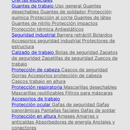
Ofertas especiales
Guantes de trabajo
Uso general
Guantes
desechables
Guantes de soldador
Protección
química
Protección al corte
Guantes de látex
Guantes de nitrilo
Protección impactos
Protección térmica
Antiestáticos
Seguridad industrial
Barrera retráctil
Bolardos
Accesorios seguridad industrial
Protectores de
estructura
Calzado de trabajo
Botas de seguridad
Zapatos
de seguridad
Zapatillas de seguridad
Zuecos de
trabajo
Protección de cabeza
Cascos de seguridad
Gorras
Accesorios protección de cabeza
Cascos trabajo en altura
Protección respiratoria
Mascarillas desechables
Mascarillas reutilizables
Filtros para máscaras
Accesorios de trabajo
Protección ocular
Gafas de seguridad
Gafas
panorámicas
Pantallas faciales
Gafas de soldar
Protección en altura
Arneses
Amarres y
anticaídas
Absorbedores de energía
Anclajes y
conectores