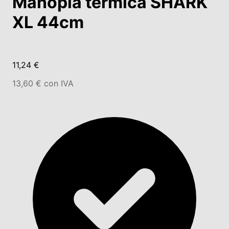
Manopla térmica SHARK
XL 44cm
11,24 €
13,60 € con IVA