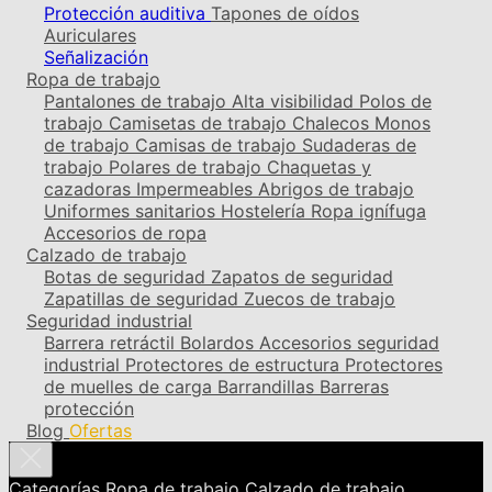
Protección auditiva
Tapones de oídos
Auriculares
Señalización
Ropa de trabajo
Pantalones de trabajo
Alta visibilidad
Polos de
trabajo
Camisetas de trabajo
Chalecos
Monos
de trabajo
Camisas de trabajo
Sudaderas de
trabajo
Polares de trabajo
Chaquetas y
cazadoras
Impermeables
Abrigos de trabajo
Uniformes sanitarios
Hostelería
Ropa ignífuga
Accesorios de ropa
Calzado de trabajo
Botas de seguridad
Zapatos de seguridad
Zapatillas de seguridad
Zuecos de trabajo
Seguridad industrial
Barrera retráctil
Bolardos
Accesorios seguridad
industrial
Protectores de estructura
Protectores
de muelles de carga
Barrandillas
Barreras
protección
Blog
Ofertas
Categorías
Ropa de trabajo
Calzado de trabajo