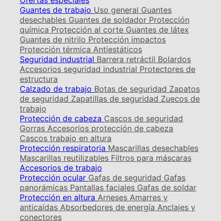
Ofertas especiales
Guantes de trabajo
Uso general
Guantes
desechables
Guantes de soldador
Protección
química
Protección al corte
Guantes de látex
Guantes de nitrilo
Protección impactos
Protección térmica
Antiestáticos
Seguridad industrial
Barrera retráctil
Bolardos
Accesorios seguridad industrial
Protectores de
estructura
Calzado de trabajo
Botas de seguridad
Zapatos
de seguridad
Zapatillas de seguridad
Zuecos de
trabajo
Protección de cabeza
Cascos de seguridad
Gorras
Accesorios protección de cabeza
Cascos trabajo en altura
Protección respiratoria
Mascarillas desechables
Mascarillas reutilizables
Filtros para máscaras
Accesorios de trabajo
Protección ocular
Gafas de seguridad
Gafas
panorámicas
Pantallas faciales
Gafas de soldar
Protección en altura
Arneses
Amarres y
anticaídas
Absorbedores de energía
Anclajes y
conectores