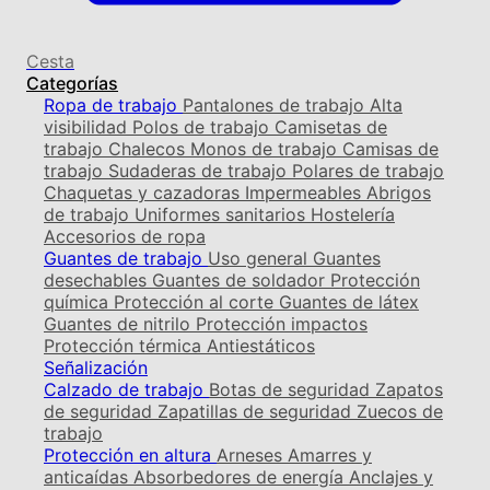
Cesta
Categorías
Ropa de trabajo
Pantalones de trabajo
Alta
visibilidad
Polos de trabajo
Camisetas de
trabajo
Chalecos
Monos de trabajo
Camisas de
trabajo
Sudaderas de trabajo
Polares de trabajo
Chaquetas y cazadoras
Impermeables
Abrigos
de trabajo
Uniformes sanitarios
Hostelería
Accesorios de ropa
Guantes de trabajo
Uso general
Guantes
desechables
Guantes de soldador
Protección
química
Protección al corte
Guantes de látex
Guantes de nitrilo
Protección impactos
Protección térmica
Antiestáticos
Señalización
Calzado de trabajo
Botas de seguridad
Zapatos
de seguridad
Zapatillas de seguridad
Zuecos de
trabajo
Protección en altura
Arneses
Amarres y
anticaídas
Absorbedores de energía
Anclajes y