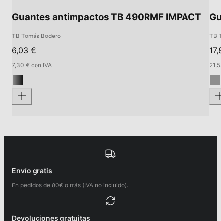
Guantes antimpactos TB 490RMF IMPACT
Gu
TB Tomás Bodero
TB 
6,03 €
17
7,30 € con IVA
21,5
Envío gratis
En pedidos de 80€ o más (IVA no incluido).
Devoluciones gratuitas