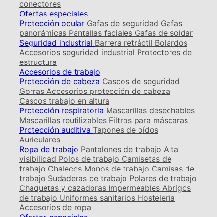
conectores
Ofertas especiales
Protección ocular
Gafas de seguridad
Gafas
panorámicas
Pantallas faciales
Gafas de soldar
Seguridad industrial
Barrera retráctil
Bolardos
Accesorios seguridad industrial
Protectores de
estructura
Accesorios de trabajo
Protección de cabeza
Cascos de seguridad
Gorras
Accesorios protección de cabeza
Cascos trabajo en altura
Protección respiratoria
Mascarillas desechables
Mascarillas reutilizables
Filtros para máscaras
Protección auditiva
Tapones de oídos
Auriculares
Ropa de trabajo
Pantalones de trabajo
Alta
visibilidad
Polos de trabajo
Camisetas de
trabajo
Chalecos
Monos de trabajo
Camisas de
trabajo
Sudaderas de trabajo
Polares de trabajo
Chaquetas y cazadoras
Impermeables
Abrigos
de trabajo
Uniformes sanitarios
Hostelería
Accesorios de ropa