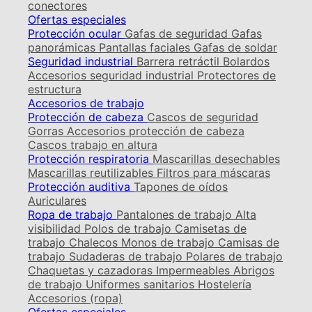
conectores
Ofertas especiales
Protección ocular
Gafas de seguridad
Gafas
panorámicas
Pantallas faciales
Gafas de soldar
Seguridad industrial
Barrera retráctil
Bolardos
Accesorios seguridad industrial
Protectores de
estructura
Accesorios de trabajo
Protección de cabeza
Cascos de seguridad
Gorras
Accesorios protección de cabeza
Cascos trabajo en altura
Protección respiratoria
Mascarillas desechables
Mascarillas reutilizables
Filtros para máscaras
Protección auditiva
Tapones de oídos
Auriculares
Ropa de trabajo
Pantalones de trabajo
Alta
visibilidad
Polos de trabajo
Camisetas de
trabajo
Chalecos
Monos de trabajo
Camisas de
trabajo
Sudaderas de trabajo
Polares de trabajo
Chaquetas y cazadoras
Impermeables
Abrigos
de trabajo
Uniformes sanitarios
Hostelería
Accesorios (ropa)