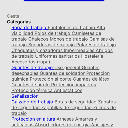
Cesta
Categorías
Ropa de trabajo
Pantalones de trabajo
Alta
visibilidad
Polos de trabajo
Camisetas de
trabajo
Chalecos
Monos de trabajo
Camisas de
trabajo
Sudaderas de trabajo
Polares de trabajo
Chaquetas y cazadoras
Impermeables
Abrigos
de trabajo
Uniformes sanitarios
Hostelería
Accesorios (ropa)
Guantes de trabajo
Uso general
Guantes
desechables
Guantes de soldador
Protección
química
Protección al corte
Guantes de látex
Guantes de nitrilo
Protección impactos
Protección térmica
Antiestáticos
Señalización
Calzado de trabajo
Botas de seguridad
Zapatos
de seguridad
Zapatillas de seguridad
Zuecos de
trabajo
Protección en altura
Arneses
Amarres y
anticaídas
Absorbedores de energía
Anclajes y