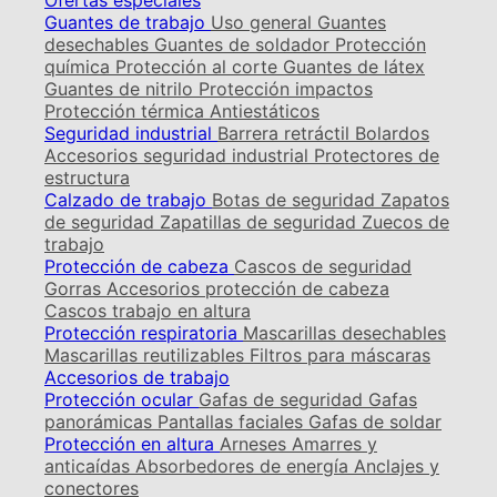
Ofertas especiales
Guantes de trabajo
Uso general
Guantes
desechables
Guantes de soldador
Protección
química
Protección al corte
Guantes de látex
Guantes de nitrilo
Protección impactos
Protección térmica
Antiestáticos
Seguridad industrial
Barrera retráctil
Bolardos
Accesorios seguridad industrial
Protectores de
estructura
Calzado de trabajo
Botas de seguridad
Zapatos
de seguridad
Zapatillas de seguridad
Zuecos de
trabajo
Protección de cabeza
Cascos de seguridad
Gorras
Accesorios protección de cabeza
Cascos trabajo en altura
Protección respiratoria
Mascarillas desechables
Mascarillas reutilizables
Filtros para máscaras
Accesorios de trabajo
Protección ocular
Gafas de seguridad
Gafas
panorámicas
Pantallas faciales
Gafas de soldar
Protección en altura
Arneses
Amarres y
anticaídas
Absorbedores de energía
Anclajes y
conectores