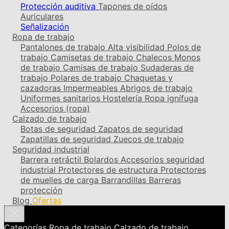
Protección auditiva
Tapones de oídos
Auriculares
Señalización
Ropa de trabajo
Pantalones de trabajo
Alta visibilidad
Polos de
trabajo
Camisetas de trabajo
Chalecos
Monos
de trabajo
Camisas de trabajo
Sudaderas de
trabajo
Polares de trabajo
Chaquetas y
cazadoras
Impermeables
Abrigos de trabajo
Uniformes sanitarios
Hostelería
Ropa ignífuga
Accesorios (ropa)
Calzado de trabajo
Botas de seguridad
Zapatos de seguridad
Zapatillas de seguridad
Zuecos de trabajo
Seguridad industrial
Barrera retráctil
Bolardos
Accesorios seguridad
industrial
Protectores de estructura
Protectores
de muelles de carga
Barrandillas
Barreras
protección
Blog
Ofertas
Categorías
Ropa de trabajo
Calzado de trabajo