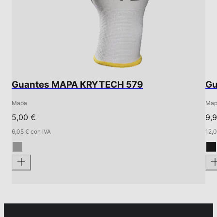
Guantes MAPA KRYTECH 579
Gu
Mapa
Map
5,00 €
9,
6,05 € con IVA
12,0