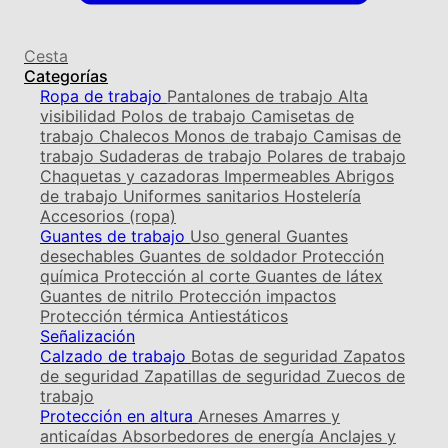
Cesta
Categorías
Ropa de trabajo
Pantalones de trabajo
Alta
visibilidad
Polos de trabajo
Camisetas de
trabajo
Chalecos
Monos de trabajo
Camisas de
trabajo
Sudaderas de trabajo
Polares de trabajo
Chaquetas y cazadoras
Impermeables
Abrigos
de trabajo
Uniformes sanitarios
Hostelería
Accesorios (ropa)
Guantes de trabajo
Uso general
Guantes
desechables
Guantes de soldador
Protección
química
Protección al corte
Guantes de látex
Guantes de nitrilo
Protección impactos
Protección térmica
Antiestáticos
Señalización
Calzado de trabajo
Botas de seguridad
Zapatos
de seguridad
Zapatillas de seguridad
Zuecos de
trabajo
Protección en altura
Arneses
Amarres y
anticaídas
Absorbedores de energía
Anclajes y