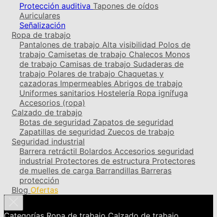
Protección auditiva
Tapones de oídos
Auriculares
Señalización
Ropa de trabajo
Pantalones de trabajo
Alta visibilidad
Polos de
trabajo
Camisetas de trabajo
Chalecos
Monos
de trabajo
Camisas de trabajo
Sudaderas de
trabajo
Polares de trabajo
Chaquetas y
cazadoras
Impermeables
Abrigos de trabajo
Uniformes sanitarios
Hostelería
Ropa ignífuga
Accesorios (ropa)
Calzado de trabajo
Botas de seguridad
Zapatos de seguridad
Zapatillas de seguridad
Zuecos de trabajo
Seguridad industrial
Barrera retráctil
Bolardos
Accesorios seguridad
industrial
Protectores de estructura
Protectores
de muelles de carga
Barrandillas
Barreras
protección
Blog
Ofertas
Categorías
Ropa de trabajo
Calzado de trabajo