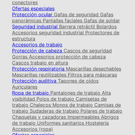
conectores
Ofertas especiales
Protección ocular
Gafas de seguridad
Gafas
panorámicas
Pantallas faciales
Gafas de soldar
Seguridad industrial
Barrera retráctil
Bolardos
Accesorios seguridad industrial
Protectores de
estructura
Accesorios de trabajo
Protección de cabeza
Cascos de seguridad
Gorras
Accesorios protección de cabeza
Cascos trabajo en altura
Protección respiratoria
Mascarillas desechables
Mascarillas reutilizables
Filtros para máscaras
Protección auditiva
Tapones de oídos
Auriculares
Ropa de trabajo
Pantalones de trabajo
Alta
visibilidad
Polos de trabajo
Camisetas de
trabajo
Chalecos
Monos de trabajo
Camisas de
trabajo
Sudaderas de trabajo
Polares de trabajo
Chaquetas y cazadoras
Impermeables
Abrigos
de trabajo
Uniformes sanitarios
Hostelería
Accesorios (ropa)