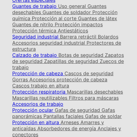
Ofertas especiales
Guantes de trabajo
Uso general
Guantes
desechables
Guantes de soldador
Protección
química
Protección al corte
Guantes de látex
Guantes de nitrilo
Protección impactos
Protección térmica
Antiestáticos
Seguridad industrial
Barrera retráctil
Bolardos
Accesorios seguridad industrial
Protectores de
estructura
Calzado de trabajo
Botas de seguridad
Zapatos
de seguridad
Zapatillas de seguridad
Zuecos de
trabajo
Protección de cabeza
Cascos de seguridad
Gorras
Accesorios protección de cabeza
Cascos trabajo en altura
Protección respiratoria
Mascarillas desechables
Mascarillas reutilizables
Filtros para máscaras
Accesorios de trabajo
Protección ocular
Gafas de seguridad
Gafas
panorámicas
Pantallas faciales
Gafas de soldar
Protección en altura
Arneses
Amarres y
anticaídas
Absorbedores de energía
Anclajes y
conectores