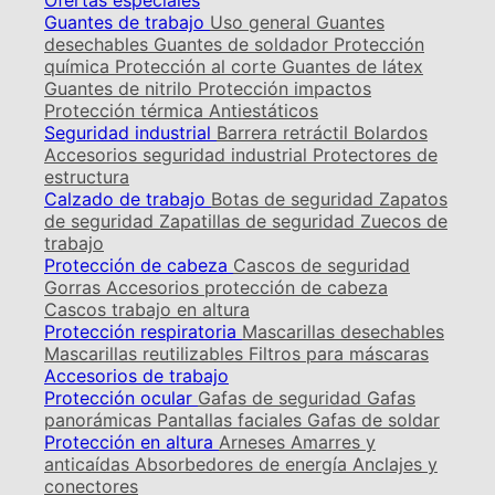
Ofertas especiales
Guantes de trabajo
Uso general
Guantes
desechables
Guantes de soldador
Protección
química
Protección al corte
Guantes de látex
Guantes de nitrilo
Protección impactos
Protección térmica
Antiestáticos
Seguridad industrial
Barrera retráctil
Bolardos
Accesorios seguridad industrial
Protectores de
estructura
Calzado de trabajo
Botas de seguridad
Zapatos
de seguridad
Zapatillas de seguridad
Zuecos de
trabajo
Protección de cabeza
Cascos de seguridad
Gorras
Accesorios protección de cabeza
Cascos trabajo en altura
Protección respiratoria
Mascarillas desechables
Mascarillas reutilizables
Filtros para máscaras
Accesorios de trabajo
Protección ocular
Gafas de seguridad
Gafas
panorámicas
Pantallas faciales
Gafas de soldar
Protección en altura
Arneses
Amarres y
anticaídas
Absorbedores de energía
Anclajes y
conectores