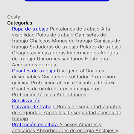
Cesta
Categorías
Ropa de trabajo
Pantalones de trabajo
Alta
visibilidad
Polos de trabajo
Camisetas de
trabajo
Chalecos
Monos de trabajo
Camisas de
trabajo
Sudaderas de trabajo
Polares de trabajo
Chaquetas y cazadoras
Impermeables
Abrigos
de trabajo
Uniformes sanitarios
Hostelería
Accesorios de ropa
Guantes de trabajo
Uso general
Guantes
desechables
Guantes de soldador
Protección
química
Protección al corte
Guantes de látex
Guantes de nitrilo
Protección impactos
Protección térmica
Antiestáticos
Señalización
Calzado de trabajo
Botas de seguridad
Zapatos
de seguridad
Zapatillas de seguridad
Zuecos de
trabajo
Protección en altura
Arneses
Amarres y
anticaídas
Absorbedores de energía
Anclajes y