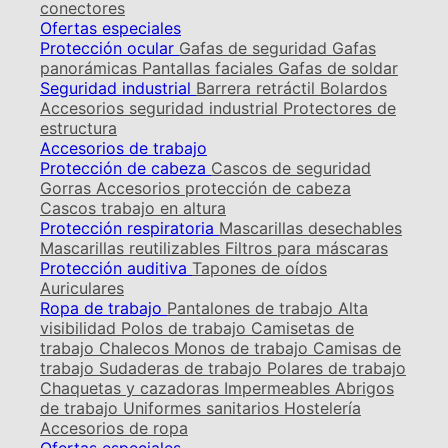
conectores
Ofertas especiales
Protección ocular
Gafas de seguridad
Gafas
panorámicas
Pantallas faciales
Gafas de soldar
Seguridad industrial
Barrera retráctil
Bolardos
Accesorios seguridad industrial
Protectores de
estructura
Accesorios de trabajo
Protección de cabeza
Cascos de seguridad
Gorras
Accesorios protección de cabeza
Cascos trabajo en altura
Protección respiratoria
Mascarillas desechables
Mascarillas reutilizables
Filtros para máscaras
Protección auditiva
Tapones de oídos
Auriculares
Ropa de trabajo
Pantalones de trabajo
Alta
visibilidad
Polos de trabajo
Camisetas de
trabajo
Chalecos
Monos de trabajo
Camisas de
trabajo
Sudaderas de trabajo
Polares de trabajo
Chaquetas y cazadoras
Impermeables
Abrigos
de trabajo
Uniformes sanitarios
Hostelería
Accesorios de ropa