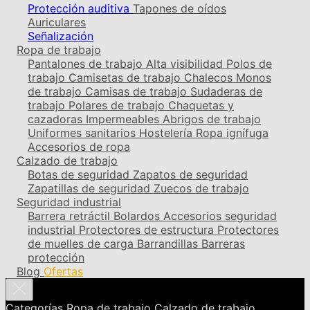
Protección auditiva
Tapones de oídos
Auriculares
Señalización
Ropa de trabajo
Pantalones de trabajo
Alta visibilidad
Polos de
trabajo
Camisetas de trabajo
Chalecos
Monos
de trabajo
Camisas de trabajo
Sudaderas de
trabajo
Polares de trabajo
Chaquetas y
cazadoras
Impermeables
Abrigos de trabajo
Uniformes sanitarios
Hostelería
Ropa ignífuga
Accesorios de ropa
Calzado de trabajo
Botas de seguridad
Zapatos de seguridad
Zapatillas de seguridad
Zuecos de trabajo
Seguridad industrial
Barrera retráctil
Bolardos
Accesorios seguridad
industrial
Protectores de estructura
Protectores
de muelles de carga
Barrandillas
Barreras
protección
Blog
Ofertas
Categorías
Ropa de trabajo
Calzado de trabajo