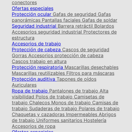
conectores
Ofertas especiales
Protección ocular
Gafas de seguridad
Gafas
panorámicas
Pantallas faciales
Gafas de soldar
Seguridad industrial
Barrera retráctil
Bolardos
Accesorios seguridad industrial
Protectores de
estructura
Accesorios de trabajo
Protección de cabeza
Cascos de seguridad
Gorras
Accesorios protección de cabeza
Cascos trabajo en altura
Protección respiratoria
Mascarillas desechables
Mascarillas reutilizables
Filtros para máscaras
Protección auditiva
Tapones de oídos
Auriculares
Ropa de trabajo
Pantalones de trabajo
Alta
visibilidad
Polos de trabajo
Camisetas de
trabajo
Chalecos
Monos de trabajo
Camisas de
trabajo
Sudaderas de trabajo
Polares de trabajo
Chaquetas y cazadoras
Impermeables
Abrigos
de trabajo
Uniformes sanitarios
Hostelería
Accesorios de ropa