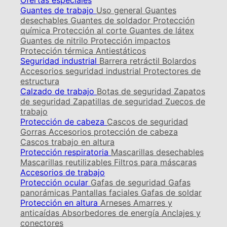
Ofertas especiales
Guantes de trabajo
Uso general
Guantes
desechables
Guantes de soldador
Protección
química
Protección al corte
Guantes de látex
Guantes de nitrilo
Protección impactos
Protección térmica
Antiestáticos
Seguridad industrial
Barrera retráctil
Bolardos
Accesorios seguridad industrial
Protectores de
estructura
Calzado de trabajo
Botas de seguridad
Zapatos
de seguridad
Zapatillas de seguridad
Zuecos de
trabajo
Protección de cabeza
Cascos de seguridad
Gorras
Accesorios protección de cabeza
Cascos trabajo en altura
Protección respiratoria
Mascarillas desechables
Mascarillas reutilizables
Filtros para máscaras
Accesorios de trabajo
Protección ocular
Gafas de seguridad
Gafas
panorámicas
Pantallas faciales
Gafas de soldar
Protección en altura
Arneses
Amarres y
anticaídas
Absorbedores de energía
Anclajes y
conectores