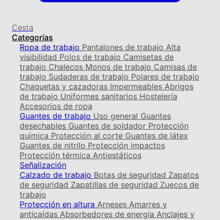
Cesta
Categorías
Ropa de trabajo
Pantalones de trabajo
Alta
visibilidad
Polos de trabajo
Camisetas de
trabajo
Chalecos
Monos de trabajo
Camisas de
trabajo
Sudaderas de trabajo
Polares de trabajo
Chaquetas y cazadoras
Impermeables
Abrigos
de trabajo
Uniformes sanitarios
Hostelería
Accesorios de ropa
Guantes de trabajo
Uso general
Guantes
desechables
Guantes de soldador
Protección
química
Protección al corte
Guantes de látex
Guantes de nitrilo
Protección impactos
Protección térmica
Antiestáticos
Señalización
Calzado de trabajo
Botas de seguridad
Zapatos
de seguridad
Zapatillas de seguridad
Zuecos de
trabajo
Protección en altura
Arneses
Amarres y
anticaídas
Absorbedores de energía
Anclajes y