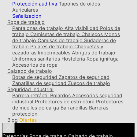
Protección auditiva
Tapones de oídos
Auriculares
Señalización
Ropa de trabajo
Pantalones de trabajo
Alta visibilidad
Polos de
trabajo
Camisetas de trabajo
Chalecos
Monos
de trabajo
Camisas de trabajo
Sudaderas de
trabajo
Polares de trabajo
Chaquetas y
cazadoras
Impermeables
Abrigos de trabajo
Uniformes sanitarios
Hostelería
Ropa ignífuga
Accesorios de ropa
Calzado de trabajo
Botas de seguridad
Zapatos de seguridad
Zapatillas de seguridad
Zuecos de trabajo
Seguridad industrial
Barrera retráctil
Bolardos
Accesorios seguridad
industrial
Protectores de estructura
Protectores
de muelles de carga
Barrandillas
Barreras
protección
Blog
Ofertas
Categorías
Ropa de trabajo
Calzado de trabajo