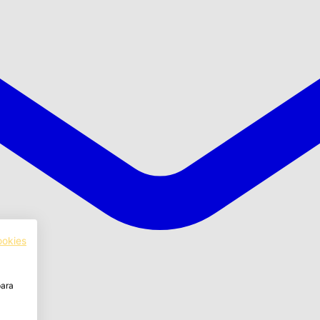
ookies
para