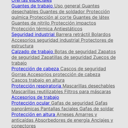
Ofertas especiales
Guantes de trabajo
Uso general
Guantes
desechables
Guantes de soldador
Protección
química
Protección al corte
Guantes de látex
Guantes de nitrilo
Protección impactos
Protección térmica
Antiestáticos
Seguridad industrial
Barrera retráctil
Bolardos
Accesorios seguridad industrial
Protectores de
estructura
Calzado de trabajo
Botas de seguridad
Zapatos
de seguridad
Zapatillas de seguridad
Zuecos de
trabajo
Protección de cabeza
Cascos de seguridad
Gorras
Accesorios protección de cabeza
Cascos trabajo en altura
Protección respiratoria
Mascarillas desechables
Mascarillas reutilizables
Filtros para máscaras
Accesorios de trabajo
Protección ocular
Gafas de seguridad
Gafas
panorámicas
Pantallas faciales
Gafas de soldar
Protección en altura
Arneses
Amarres y
anticaídas
Absorbedores de energía
Anclajes y
conectores