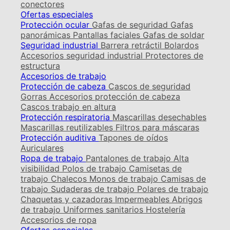
conectores
Ofertas especiales
Protección ocular
Gafas de seguridad
Gafas
panorámicas
Pantallas faciales
Gafas de soldar
Seguridad industrial
Barrera retráctil
Bolardos
Accesorios seguridad industrial
Protectores de
estructura
Accesorios de trabajo
Protección de cabeza
Cascos de seguridad
Gorras
Accesorios protección de cabeza
Cascos trabajo en altura
Protección respiratoria
Mascarillas desechables
Mascarillas reutilizables
Filtros para máscaras
Protección auditiva
Tapones de oídos
Auriculares
Ropa de trabajo
Pantalones de trabajo
Alta
visibilidad
Polos de trabajo
Camisetas de
trabajo
Chalecos
Monos de trabajo
Camisas de
trabajo
Sudaderas de trabajo
Polares de trabajo
Chaquetas y cazadoras
Impermeables
Abrigos
de trabajo
Uniformes sanitarios
Hostelería
Accesorios de ropa