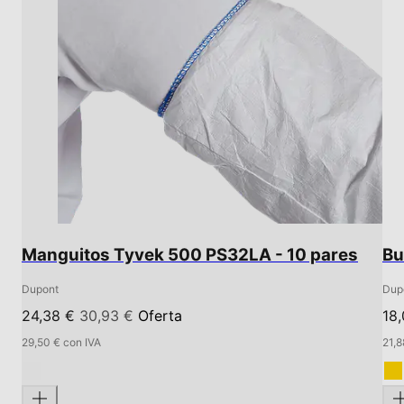
Manguitos Tyvek 500 PS32LA - 10 pares
Bu
Dupont
Dup
24,38 €
30,93 €
Oferta
18
29,50 € con IVA
21,8