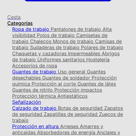
Cesta
Categorías
Ropa de trabajo
Pantalones de trabajo
Alta
visibilidad
Polos de trabajo
Camisetas de
trabajo
Chalecos
Monos de trabajo
Camisas de
trabajo
Sudaderas de trabajo
Polares de trabajo
Chaquetas y cazadoras
Impermeables
Abrigos
de trabajo
Uniformes sanitarios
Hostelería
Accesorios de ropa
Guantes de trabajo
Uso general
Guantes
desechables
Guantes de soldador
Protección
química
Protección al corte
Guantes de látex
Guantes de nitrilo
Protección impactos
Protección térmica
Antiestáticos
Señalización
Calzado de trabajo
Botas de seguridad
Zapatos
de seguridad
Zapatillas de seguridad
Zuecos de
trabajo
Protección en altura
Arneses
Amarres y
anticaídas
Absorbedores de energía
Anclajes y