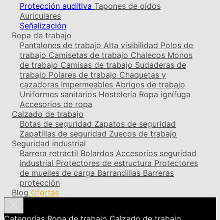
Protección auditiva
Tapones de oídos
Auriculares
Señalización
Ropa de trabajo
Pantalones de trabajo
Alta visibilidad
Polos de
trabajo
Camisetas de trabajo
Chalecos
Monos
de trabajo
Camisas de trabajo
Sudaderas de
trabajo
Polares de trabajo
Chaquetas y
cazadoras
Impermeables
Abrigos de trabajo
Uniformes sanitarios
Hostelería
Ropa ignífuga
Accesorios de ropa
Calzado de trabajo
Botas de seguridad
Zapatos de seguridad
Zapatillas de seguridad
Zuecos de trabajo
Seguridad industrial
Barrera retráctil
Bolardos
Accesorios seguridad
industrial
Protectores de estructura
Protectores
de muelles de carga
Barrandillas
Barreras
protección
Blog
Ofertas
Categorías
Ropa de trabajo
Calzado de trabajo