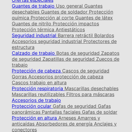
Ofertas especiales
Guantes de trabajo
Uso general
Guantes
desechables
Guantes de soldador
Protección
química
Protección al corte
Guantes de látex
Guantes de nitrilo
Protección impactos
Protección térmica
Antiestáticos
Seguridad industrial
Barrera retráctil
Bolardos
Accesorios seguridad industrial
Protectores de
estructura
Calzado de trabajo
Botas de seguridad
Zapatos
de seguridad
Zapatillas de seguridad
Zuecos de
trabajo
Protección de cabeza
Cascos de seguridad
Gorras
Accesorios protección de cabeza
Cascos trabajo en altura
Protección respiratoria
Mascarillas desechables
Mascarillas reutilizables
Filtros para máscaras
Accesorios de trabajo
Protección ocular
Gafas de seguridad
Gafas
panorámicas
Pantallas faciales
Gafas de soldar
Protección en altura
Arneses
Amarres y
anticaídas
Absorbedores de energía
Anclajes y
conectores