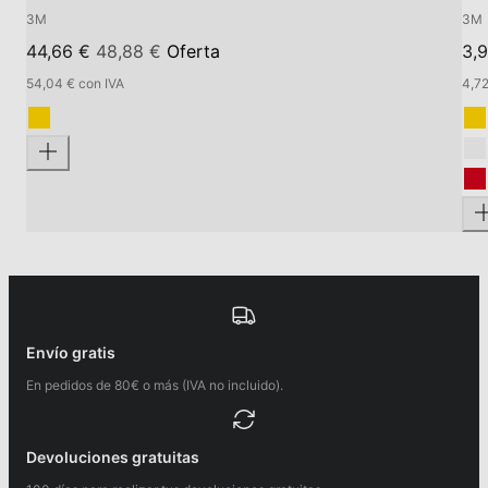
3M
3M
44,66 €
48,88 €
Oferta
3,
54,04 € con IVA
4,72
Envío gratis
En pedidos de 80€ o más (IVA no incluido).
Devoluciones gratuitas