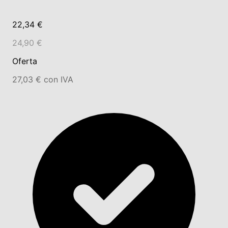
22,34 €
24,90 €
Oferta
27,03 € con IVA