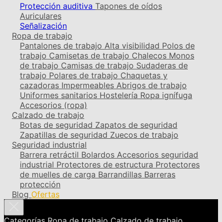
Protección auditiva
Tapones de oídos
Auriculares
Señalización
Ropa de trabajo
Pantalones de trabajo
Alta visibilidad
Polos de
trabajo
Camisetas de trabajo
Chalecos
Monos
de trabajo
Camisas de trabajo
Sudaderas de
trabajo
Polares de trabajo
Chaquetas y
cazadoras
Impermeables
Abrigos de trabajo
Uniformes sanitarios
Hostelería
Ropa ignífuga
Accesorios (ropa)
Calzado de trabajo
Botas de seguridad
Zapatos de seguridad
Zapatillas de seguridad
Zuecos de trabajo
Seguridad industrial
Barrera retráctil
Bolardos
Accesorios seguridad
industrial
Protectores de estructura
Protectores
de muelles de carga
Barrandillas
Barreras
protección
Blog
Ofertas
Categorías
Ropa de trabajo
Calzado de trabajo