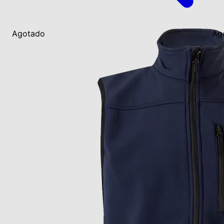
Agotado
Ag