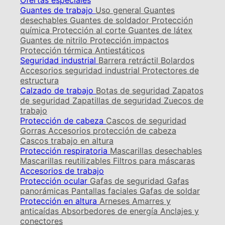
Ofertas especiales
Guantes de trabajo
Uso general
Guantes
desechables
Guantes de soldador
Protección
química
Protección al corte
Guantes de látex
Guantes de nitrilo
Protección impactos
Protección térmica
Antiestáticos
Seguridad industrial
Barrera retráctil
Bolardos
Accesorios seguridad industrial
Protectores de
estructura
Calzado de trabajo
Botas de seguridad
Zapatos
de seguridad
Zapatillas de seguridad
Zuecos de
trabajo
Protección de cabeza
Cascos de seguridad
Gorras
Accesorios protección de cabeza
Cascos trabajo en altura
Protección respiratoria
Mascarillas desechables
Mascarillas reutilizables
Filtros para máscaras
Accesorios de trabajo
Protección ocular
Gafas de seguridad
Gafas
panorámicas
Pantallas faciales
Gafas de soldar
Protección en altura
Arneses
Amarres y
anticaídas
Absorbedores de energía
Anclajes y
conectores