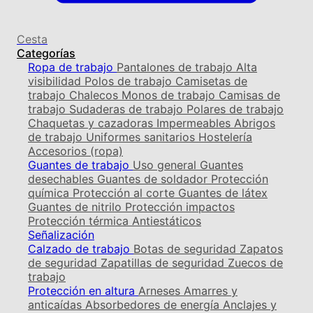
Cesta
Categorías
Ropa de trabajo
Pantalones de trabajo
Alta
visibilidad
Polos de trabajo
Camisetas de
trabajo
Chalecos
Monos de trabajo
Camisas de
trabajo
Sudaderas de trabajo
Polares de trabajo
Chaquetas y cazadoras
Impermeables
Abrigos
de trabajo
Uniformes sanitarios
Hostelería
Accesorios (ropa)
Guantes de trabajo
Uso general
Guantes
desechables
Guantes de soldador
Protección
química
Protección al corte
Guantes de látex
Guantes de nitrilo
Protección impactos
Protección térmica
Antiestáticos
Señalización
Calzado de trabajo
Botas de seguridad
Zapatos
de seguridad
Zapatillas de seguridad
Zuecos de
trabajo
Protección en altura
Arneses
Amarres y
anticaídas
Absorbedores de energía
Anclajes y