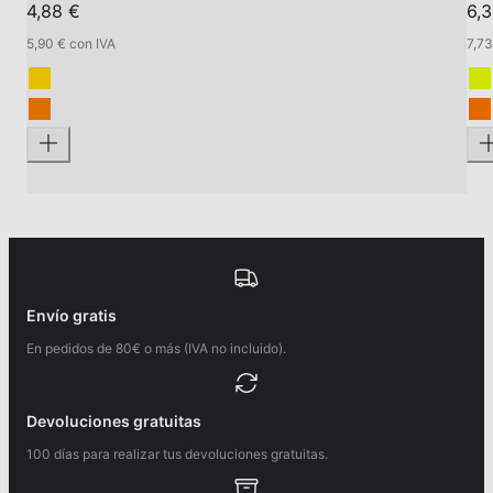
4,88 €
6,
5,90 € con IVA
7,73
Envío gratis
En pedidos de 80€ o más (IVA no incluido).
Devoluciones gratuitas
100 días para realizar tus devoluciones gratuitas.