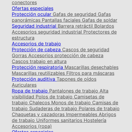
conectores
Ofertas especiales
Protección ocular
Gafas de seguridad
Gafas
panorámicas
Pantallas faciales
Gafas de soldar
Seguridad industrial
Barrera retráctil
Bolardos
Accesorios seguridad industrial
Protectores de
estructura
Accesorios de trabajo
Protección de cabeza
Cascos de seguridad
Gorras
Accesorios protección de cabeza
Cascos trabajo en altura
Protección respiratoria
Mascarillas desechables
Mascarillas reutilizables
Filtros para máscaras
Protección auditiva
Tapones de oídos
Auriculares
Ropa de trabajo
Pantalones de trabajo
Alta
visibilidad
Polos de trabajo
Camisetas de
trabajo
Chalecos
Monos de trabajo
Camisas de
trabajo
Sudaderas de trabajo
Polares de trabajo
Chaquetas y cazadoras
Impermeables
Abrigos
de trabajo
Uniformes sanitarios
Hostelería
Accesorios (ropa)