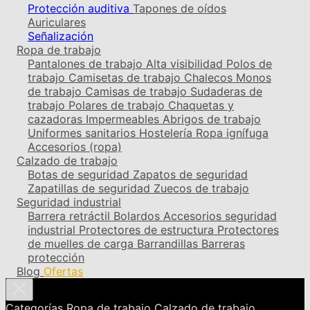
Protección auditiva
Tapones de oídos
Auriculares
Señalización
Ropa de trabajo
Pantalones de trabajo
Alta visibilidad
Polos de
trabajo
Camisetas de trabajo
Chalecos
Monos
de trabajo
Camisas de trabajo
Sudaderas de
trabajo
Polares de trabajo
Chaquetas y
cazadoras
Impermeables
Abrigos de trabajo
Uniformes sanitarios
Hostelería
Ropa ignífuga
Accesorios (ropa)
Calzado de trabajo
Botas de seguridad
Zapatos de seguridad
Zapatillas de seguridad
Zuecos de trabajo
Seguridad industrial
Barrera retráctil
Bolardos
Accesorios seguridad
industrial
Protectores de estructura
Protectores
de muelles de carga
Barrandillas
Barreras
protección
Blog
Ofertas
Categorías
Ropa de trabajo
Calzado de trabajo