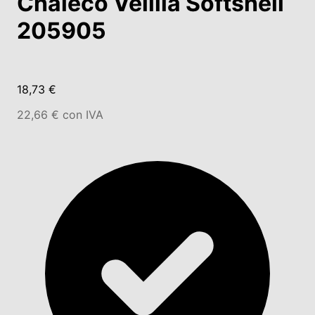
Chaleco Velilla Softshell
205905
18,73 €
22,66 € con IVA