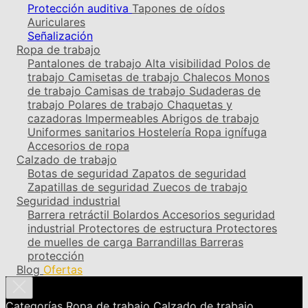
Protección auditiva
Tapones de oídos
Auriculares
Señalización
Ropa de trabajo
Pantalones de trabajo
Alta visibilidad
Polos de
trabajo
Camisetas de trabajo
Chalecos
Monos
de trabajo
Camisas de trabajo
Sudaderas de
trabajo
Polares de trabajo
Chaquetas y
cazadoras
Impermeables
Abrigos de trabajo
Uniformes sanitarios
Hostelería
Ropa ignífuga
Accesorios de ropa
Calzado de trabajo
Botas de seguridad
Zapatos de seguridad
Zapatillas de seguridad
Zuecos de trabajo
Seguridad industrial
Barrera retráctil
Bolardos
Accesorios seguridad
industrial
Protectores de estructura
Protectores
de muelles de carga
Barrandillas
Barreras
protección
Blog
Ofertas
Categorías
Ropa de trabajo
Calzado de trabajo