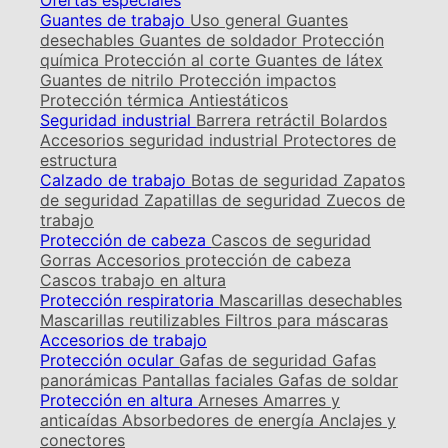
Ofertas especiales
Guantes de trabajo
Uso general
Guantes
desechables
Guantes de soldador
Protección
química
Protección al corte
Guantes de látex
Guantes de nitrilo
Protección impactos
Protección térmica
Antiestáticos
Seguridad industrial
Barrera retráctil
Bolardos
Accesorios seguridad industrial
Protectores de
estructura
Calzado de trabajo
Botas de seguridad
Zapatos
de seguridad
Zapatillas de seguridad
Zuecos de
trabajo
Protección de cabeza
Cascos de seguridad
Gorras
Accesorios protección de cabeza
Cascos trabajo en altura
Protección respiratoria
Mascarillas desechables
Mascarillas reutilizables
Filtros para máscaras
Accesorios de trabajo
Protección ocular
Gafas de seguridad
Gafas
panorámicas
Pantallas faciales
Gafas de soldar
Protección en altura
Arneses
Amarres y
anticaídas
Absorbedores de energía
Anclajes y
conectores