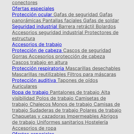
conectores
Ofertas especiales
Protección ocular
Gafas de seguridad
Gafas
panorámicas
Pantallas faciales
Gafas de soldar
Seguridad industrial
Barrera retráctil
Bolardos
Accesorios seguridad industrial
Protectores de
estructura
Accesorios de trabajo
Protección de cabeza
Cascos de seguridad
Gorras
Accesorios protección de cabeza
Cascos trabajo en altura
Protección respiratoria
Mascarillas desechables
Mascarillas reutilizables
Filtros para máscaras
Protección auditiva
Tapones de oídos
Auriculares
Ropa de trabajo
Pantalones de trabajo
Alta
visibilidad
Polos de trabajo
Camisetas de
trabajo
Chalecos
Monos de trabajo
Camisas de
trabajo
Sudaderas de trabajo
Polares de trabajo
Chaquetas y cazadoras
Impermeables
Abrigos
de trabajo
Uniformes sanitarios
Hostelería
Accesorios de ropa