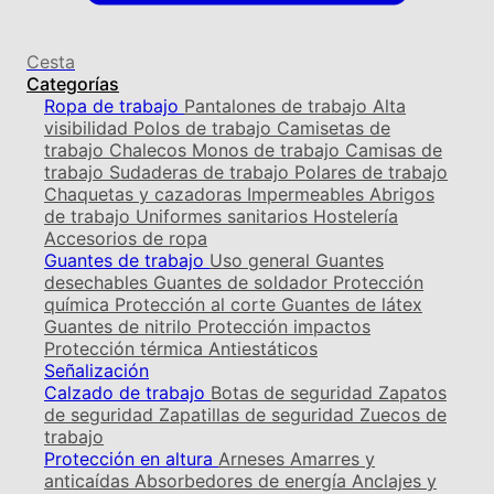
Cesta
Categorías
Ropa de trabajo
Pantalones de trabajo
Alta
visibilidad
Polos de trabajo
Camisetas de
trabajo
Chalecos
Monos de trabajo
Camisas de
trabajo
Sudaderas de trabajo
Polares de trabajo
Chaquetas y cazadoras
Impermeables
Abrigos
de trabajo
Uniformes sanitarios
Hostelería
Accesorios de ropa
Guantes de trabajo
Uso general
Guantes
desechables
Guantes de soldador
Protección
química
Protección al corte
Guantes de látex
Guantes de nitrilo
Protección impactos
Protección térmica
Antiestáticos
Señalización
Calzado de trabajo
Botas de seguridad
Zapatos
de seguridad
Zapatillas de seguridad
Zuecos de
trabajo
Protección en altura
Arneses
Amarres y
anticaídas
Absorbedores de energía
Anclajes y