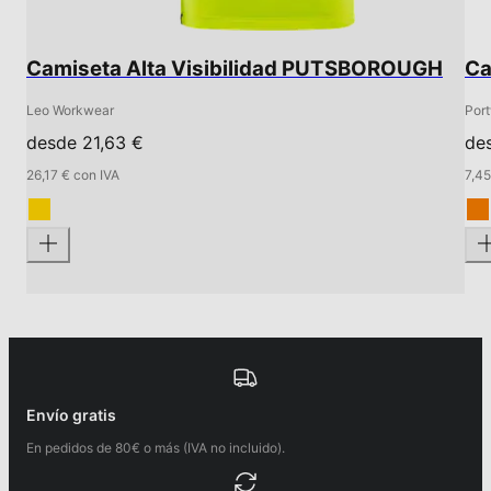
Camiseta Alta Visibilidad PUTSBOROUGH
Ca
Leo Workwear
Por
desde 21,63 €
des
26,17 € con IVA
7,45
Envío gratis
En pedidos de 80€ o más (IVA no incluido).