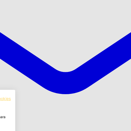
ookies
para